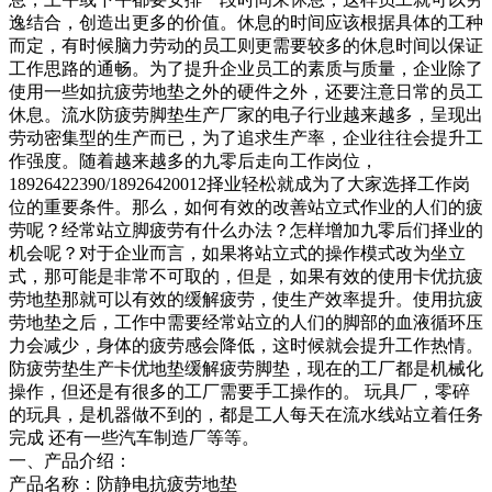
逸结合，创造出更多的价值。休息的时间应该根据具体的工种
而定，有时候脑力劳动的员工则更需要较多的休息时间以保证
工作思路的通畅。为了提升企业员工的素质与质量，企业除了
使用一些如抗疲劳地垫之外的硬件之外，还要注意日常的员工
休息。流水防疲劳脚垫生产厂家的电子行业越来越多，呈现出
劳动密集型的生产而已，为了追求生产率，企业往往会提升工
作强度。随着越来越多的九零后走向工作岗位，
18926422390/18926420012择业轻松就成为了大家选择工作岗
位的重要条件。那么，如何有效的改善站立式作业的人们的疲
劳呢？经常站立脚疲劳有什么办法？怎样增加九零后们择业的
机会呢？对于企业而言，如果将站立式的操作模式改为坐立
式，那可能是非常不可取的，但是，如果有效的使用卡优抗疲
劳地垫那就可以有效的缓解疲劳，使生产效率提升。使用抗疲
劳地垫之后，工作中需要经常站立的人们的脚部的血液循环压
力会减少，身体的疲劳感会降低，这时候就会提升工作热情。
防疲劳垫生产卡优地垫缓解疲劳脚垫，现在的工厂都是机械化
操作，但还是有很多的工厂需要手工操作的。 玩具厂，零碎
的玩具，是机器做不到的，都是工人每天在流水线站立着任务
完成 还有一些汽车制造厂等等。
一、产品介绍：
产品名称：防静电抗疲劳地垫