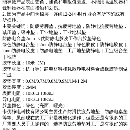
能导致产品表面变色，褪色和电阻值衰退。不能用高温铁器和
锋利物器在表面接触和划伤。
2. 因为产品中间为棉层，连续12-24小时作业会有所下陷或有
所损耗。
主要关键词：防疲劳脚垫，抗疲劳地垫，防静电抗疲劳地垫，
减压垫，缓冲垫，工业地垫，工业地脚垫
防静电台垫2mm 卡优防静电胶皮工作台胶垫绿色
绿色防静电台垫｜2mm防静电台垫｜绿色胶皮｜防静电胶皮｜
2mm防静电胶皮｜防静电地垫｜工厂地垫防静电｜工业级台垫
｜地垫
胶垫长度：10米（M)
胶垫材质：抗（导）静电材料和耗散静电材料合成橡胶等制做
而成
胶垫宽度：0.6M/0.7M/0.8M/0.9M/1M/1.2M
胶垫厚度：2MM
表面电阻：10E6Ω-10E9Ω
导电电阻：10E3Ω-10E5Ω
胶垫颜色：绿色（亮面、哑光）
卡优静电科技有限公司主要生产防滑抗疲劳地垫、防静电桌垫
等等、虽然现在的工厂都是机械化操作，但是还是有很多的工
厂需要人员手工操作的，选择防疲劳地垫对工厂是有很好的实
用性的