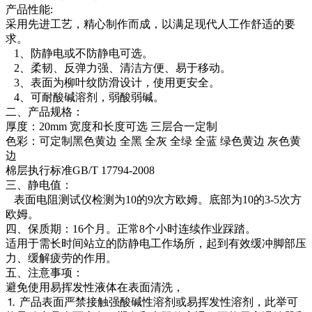
产品性能:
采用先进工艺，精心制作而成，以满足现代人工作舒适的要
求。
1、防静电或不防静电可选。
2、柔韧、反弹力强、清洁方便、易于移动。
3、表面为柳叶纹防滑设计，使用更安全。
4、可耐酸碱溶剂，弱酸弱碱。
二、产品规格：
厚度：20mm 宽度和长度可选 三层合一定制
色彩：可定制黑色黄边 全黑 全灰 全绿 全蓝 绿色黄边 灰色黄
边
棉层执行标准GB/T 17794-2008
三、静电值：
表面电阻测试仪检测为10的9次方欧姆。底部为10的3-5次方
欧姆。
四、保质期：16个月。正常8个小时连续作业踩踏。
适用于需长时间站立的防静电工作场所，起到有效缓冲脚部压
力、缓解疲劳的作用。
五、注意事项：
避免使用易挥发性液体在表面清洗，
⒈ 产品表面严禁接触强酸碱性溶剂或易挥发性溶剂，此举可