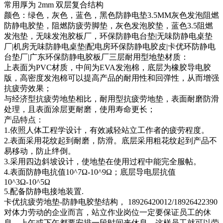
常用厚为 2mm 双层复合结构
颜色：绿色，灰色，蓝色，黑色防静电垫3.5MM灰色发泡阻燃
防静电胶垫，阻燃防疲劳脚垫，灰色发泡胶垫，蓝色3.5阻燃
发泡垫，无味发泡胶板厂，环保防静电台垫|无味防静电桌垫
厂|机房无味防静电桌垫|配电房环保防静电胶皮|卡优环防静电
台垫厂|广东环保防静电胶板厂三层耐用型地垫材质：
上表面为PVC材质，中间为EVA发泡棉，底层为橡胶导电胶
版，高密度发泡棉可以提高产品的耐用性和回弹性，从而增强
抗疲劳效果；
与经济型抗疲劳地垫相比，耐用型抗疲劳地垫，表面耐磨防滑
处理，且表面涂层更耐磨，使用寿命更长；
产品特点：
1.依照人体工程学设计，有效减轻站立工作者的疲劳程度。
2.表面采用花纹起到耐磨，防滑。底层采用粗花纹起到产品不
易移动，防止绊倒。
3.采用四边斜坡设计，使地垫在使用过程中能完全服帖。
4.表面防静电抗值10^7Ω-10^9Ω；底层导电层抗值
10^3Ω-10^5Ω
5.配备防静电接地装置.
卡优抗疲劳地垫-防静电胶垫结构， 18926420012/18926422390
对体力劳动的企业而言，站立作业岗位一定要保证员工的休
息，上午或下午都要安排一段时间来休息，这样员工就可以劳