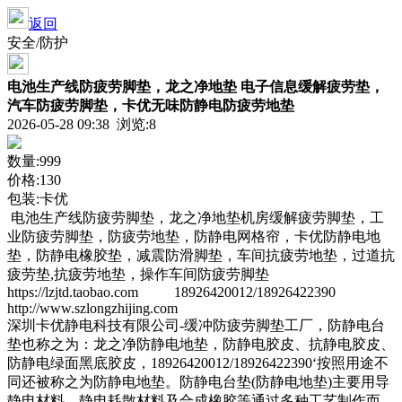
返回
安全/防护
电池生产线防疲劳脚垫，龙之净地垫 电子信息缓解疲劳垫，
汽车防疲劳脚垫，卡优无味防静电防疲劳地垫
2026-05-28 09:38 浏览:
8
数量:999
价格:130
包装:卡优
电池生产线防疲劳脚垫，龙之净地垫机房缓解疲劳脚垫，工
业防疲劳脚垫，防疲劳地垫，防静电网格帘，卡优防静电地
垫，防静电橡胶垫，减震防滑脚垫，车间抗疲劳地垫，过道抗
疲劳垫,抗疲劳地垫，操作车间防疲劳脚垫
https://lzjtd.taobao.com 18926420012/18926422390
http://www.szlongzhijing.com
深圳卡优静电科技有限公司-缓冲防疲劳脚垫工厂，防静电台
垫也称之为：龙之净防静电地垫，防静电胶皮、抗静电胶皮、
防静电绿面黑底胶皮，18926420012/18926422390‘按照用途不
同还被称之为防静电地垫。防静电台垫(防静电地垫)主要用导
静电材料、静电耗散材料及合成橡胶等通过多种工艺制作而