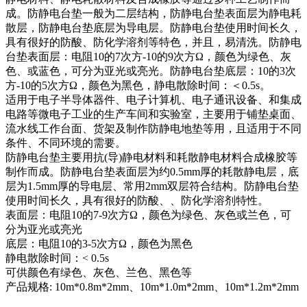
成。防静电台垫一般为二层结构，防静电台垫表面层为静电耗
散层，防静电台垫底层为导电层。防静电台垫使用时间长久，
具有很好的防酸、防化学溶剂等特色，并且，易清洗。防静电
台垫表面层：电阻10的7次方-10的9次方Ω，颜色为绿色、灰
色、或蓝色，可分为亚光或亮光。防静电台垫底层：10的3次
方-10的5次方Ω，颜色为黑色，静电散除时间：＜0.5s。
适用于电子半导体器件、电子计算机、电子通讯设备、和集成
电路等微电子工业的生产车间和实验室，主要用于铺垫桌面、
流水线工作台面、货架及制作防静电地垫等用，且适用于不同
条件、不同环境的需要。
防静电台垫主要用抗(导)静电材料和耗散静电材料合成橡胶等
制作而成。防静电台垫表面层为约0.5mm厚的耗散静电层，底
层为1.5mm厚的导电层、常用2mm双层符合结构。防静电台垫
使用时间长久，具有很好的防酸、、防化学溶剂特性。
表面层：电阻10的7-9次方Ω，颜色为绿色、灰色或兰色，可
分为亚光或亮光
底层：电阻10的3-5次方Ω，颜色为黑色
静电散除时间：< 0.5s
可供颜色有绿色、灰色、兰色、黑色等
产品规格: 10m*0.8m*2mm、10m*1.0m*2mm、10m*1.2m*2mm