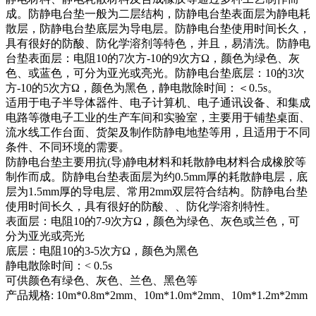
成。防静电台垫一般为二层结构，防静电台垫表面层为静电耗
散层，防静电台垫底层为导电层。防静电台垫使用时间长久，
具有很好的防酸、防化学溶剂等特色，并且，易清洗。防静电
台垫表面层：电阻10的7次方-10的9次方Ω，颜色为绿色、灰
色、或蓝色，可分为亚光或亮光。防静电台垫底层：10的3次
方-10的5次方Ω，颜色为黑色，静电散除时间：＜0.5s。
适用于电子半导体器件、电子计算机、电子通讯设备、和集成
电路等微电子工业的生产车间和实验室，主要用于铺垫桌面、
流水线工作台面、货架及制作防静电地垫等用，且适用于不同
条件、不同环境的需要。
防静电台垫主要用抗(导)静电材料和耗散静电材料合成橡胶等
制作而成。防静电台垫表面层为约0.5mm厚的耗散静电层，底
层为1.5mm厚的导电层、常用2mm双层符合结构。防静电台垫
使用时间长久，具有很好的防酸、、防化学溶剂特性。
表面层：电阻10的7-9次方Ω，颜色为绿色、灰色或兰色，可
分为亚光或亮光
底层：电阻10的3-5次方Ω，颜色为黑色
静电散除时间：< 0.5s
可供颜色有绿色、灰色、兰色、黑色等
产品规格: 10m*0.8m*2mm、10m*1.0m*2mm、10m*1.2m*2mm