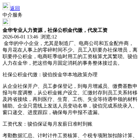
返回
中介服务
金华专业人力资源，社保公积金代缴，代发工资
2026-06-01 13:46 浏览:
12
金华的中小企业，尤其是制造厂、电商公司和五金配件商，
每月花在人事上的零碎时间不少。员工入职要办社保增员，离
职要停公积金，电商旺季临时用工的工资核算尤其繁琐。骏伯
人力在金华，把这些每月固定消耗的事务整体接过去。
社保公积金代缴：骏伯按金华本地政策办理
从企业社保开户、员工参保登记，到每月增减员、缴费基数申
报与年度调整，从公积金账户设立、汇缴封存到员工关系转移
及跨省接续，再到医疗、生育、工伤、失业等待遇申领的材料
辅助。企业只需线上发送人员变动名单，骏伯完成系统录入、
窗口递交、进度跟踪，确保每月申报不遗漏。
工资代发：骏伯保证每月发薪日准时到账
考勤数据汇总、计时计件工资核算、个税专项附加扣除计算、