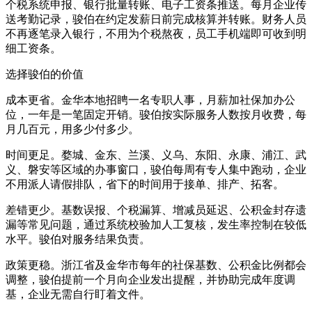
个税系统申报、银行批量转账、电子工资条推送。每月企业传
送考勤记录，骏伯在约定发薪日前完成核算并转账。财务人员
不再逐笔录入银行，不用为个税熬夜，员工手机端即可收到明
细工资条。
选择骏伯的价值
成本更省。金华本地招䀻一名专职人事，月薪加社保加办公
位，一年是一笔固定开销。骏伯按实际服务人数按月收费，每
月几百元，用多少付多少。
时间更足。婺城、金东、兰溪、义乌、东阳、永康、浦江、武
义、磐安等区域的办事窗口，骏伯每周有专人集中跑动，企业
不用派人请假排队，省下的时间用于接单、排产、拓客。
差错更少。基数误报、个税漏算、增减员延迟、公积金封存遗
漏等常见问题，通过系统校验加人工复核，发生率控制在较低
水平。骏伯对服务结果负责。
政策更稳。浙江省及金华市每年的社保基数、公积金比例都会
调整，骏伯提前一个月向企业发出提醒，并协助完成年度调
基，企业无需自行盯着文件。