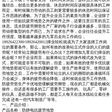
逸结合，创造出更多的价值。休息的时间应该根据具体的工种
而定，有时候脑力劳动的员工则更需要较多的休息时间以保证
工作思路的通畅。为了提升企业员工的素质与质量，企业除了
使用一些如抗疲劳地垫之外的硬件之外，还要注意日常的员工
休息。流水防疲劳脚垫生产厂家的电子行业越来越多，呈现出
劳动密集型的生产而已，为了追求生产率，企业往往会提升工
作强度。随着越来越多的九零后走向工作岗位，
18926422390/18926420012择业轻松就成为了大家选择工作岗
位的重要条件。那么，如何有效的改善站立式作业的人们的疲
劳呢？经常站立脚疲劳有什么办法？怎样增加九零后们择业的
机会呢？对于企业而言，如果将站立式的操作模式改为坐立
式，那可能是非常不可取的，但是，如果有效的使用卡优抗疲
劳地垫那就可以有效的缓解疲劳，使生产效率提升。使用抗疲
劳地垫之后，工作中需要经常站立的人们的脚部的血液循环压
力会减少，身体的疲劳感会降低，这时候就会提升工作热情。
防疲劳垫生产卡优地垫缓解疲劳脚垫，现在的工厂都是机械化
操作，但还是有很多的工厂需要手工操作的。 玩具厂，零碎
的玩具，是机器做不到的，都是工人每天在流水线站立着任务
完成 还有一些汽车制造厂等等。
一、产品介绍：
产品名称：防静电抗疲劳地垫