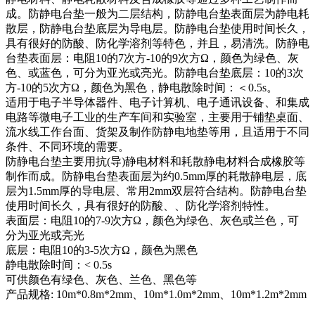
成。防静电台垫一般为二层结构，防静电台垫表面层为静电耗
散层，防静电台垫底层为导电层。防静电台垫使用时间长久，
具有很好的防酸、防化学溶剂等特色，并且，易清洗。防静电
台垫表面层：电阻10的7次方-10的9次方Ω，颜色为绿色、灰
色、或蓝色，可分为亚光或亮光。防静电台垫底层：10的3次
方-10的5次方Ω，颜色为黑色，静电散除时间：＜0.5s。
适用于电子半导体器件、电子计算机、电子通讯设备、和集成
电路等微电子工业的生产车间和实验室，主要用于铺垫桌面、
流水线工作台面、货架及制作防静电地垫等用，且适用于不同
条件、不同环境的需要。
防静电台垫主要用抗(导)静电材料和耗散静电材料合成橡胶等
制作而成。防静电台垫表面层为约0.5mm厚的耗散静电层，底
层为1.5mm厚的导电层、常用2mm双层符合结构。防静电台垫
使用时间长久，具有很好的防酸、、防化学溶剂特性。
表面层：电阻10的7-9次方Ω，颜色为绿色、灰色或兰色，可
分为亚光或亮光
底层：电阻10的3-5次方Ω，颜色为黑色
静电散除时间：< 0.5s
可供颜色有绿色、灰色、兰色、黑色等
产品规格: 10m*0.8m*2mm、10m*1.0m*2mm、10m*1.2m*2mm