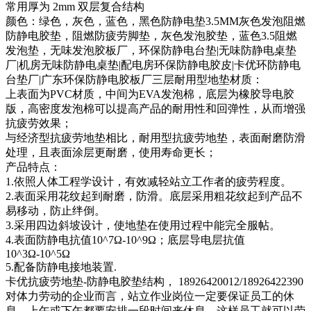
常用厚为 2mm 双层复合结构
颜色：绿色，灰色，蓝色，黑色防静电垫3.5MM灰色发泡阻燃
防静电胶垫，阻燃防疲劳脚垫，灰色发泡胶垫，蓝色3.5阻燃
发泡垫，无味发泡胶板厂，环保防静电台垫|无味防静电桌垫
厂|机房无味防静电桌垫|配电房环保防静电胶皮|卡优环防静电
台垫厂|广东环保防静电胶板厂三层耐用型地垫材质：
上表面为PVC材质，中间为EVA发泡棉，底层为橡胶导电胶
版，高密度发泡棉可以提高产品的耐用性和回弹性，从而增强
抗疲劳效果；
与经济型抗疲劳地垫相比，耐用型抗疲劳地垫，表面耐磨防滑
处理，且表面涂层更耐磨，使用寿命更长；
产品特点：
1.依照人体工程学设计，有效减轻站立工作者的疲劳程度。
2.表面采用花纹起到耐磨，防滑。底层采用粗花纹起到产品不
易移动，防止绊倒。
3.采用四边斜坡设计，使地垫在使用过程中能完全服帖。
4.表面防静电抗值10^7Ω-10^9Ω；底层导电层抗值
10^3Ω-10^5Ω
5.配备防静电接地装置.
卡优抗疲劳地垫-防静电胶垫结构， 18926420012/18926422390
对体力劳动的企业而言，站立作业岗位一定要保证员工的休
息，上午或下午都要安排一段时间来休息，这样员工就可以劳