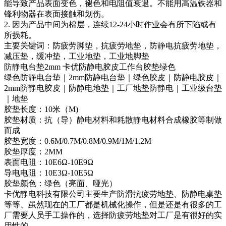
能导致产品表面变色，褪色和电阻值衰退。不能用高温铁器和
锋利物器在表面接触和划伤。
2. 因为产品中间为棉层，连续12-24小时作业会有所下陷或有
所损耗。
主要关键词：防疲劳脚垫，抗疲劳地垫，防静电抗疲劳地垫，
减压垫，缓冲垫，工业地垫，工业地脚垫
防静电台垫2mm 卡优防静电胶皮工作台胶垫绿色
绿色防静电台垫｜2mm防静电台垫｜绿色胶皮｜防静电胶皮｜
2mm防静电胶皮｜防静电地垫｜工厂地垫防静电｜工业级台垫
｜地垫
胶垫长度：10米（M)
胶垫材质：抗（导）静电材料和耗散静电材料合成橡胶等制做
而成
胶垫宽度：0.6M/0.7M/0.8M/0.9M/1M/1.2M
胶垫厚度：2MM
表面电阻：10E6Ω-10E9Ω
导电电阻：10E3Ω-10E5Ω
胶垫颜色：绿色（亮面、哑光）
卡优静电科技有限公司主要生产防滑抗疲劳地垫、防静电桌垫
等等、虽然现在的工厂都是机械化操作，但是还是有很多的工
厂需要人员手工操作的，选择防疲劳地垫对工厂是有很好的实
用性的