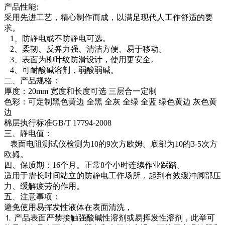
产品性能:
采用先进工艺，精心制作而成，以满足现代人工作舒适的要
求。
1、防静电或不防静电可选。
2、柔韧、反弹力强、清洁方便、易于移动。
3、表面为柳叶纹防滑设计，使用更安全。
4、可耐酸碱溶剂，弱酸弱碱。
二、产品规格：
厚度：20mm 宽度和长度可选 三层合一定制
色彩：可定制黑色黄边 全黑 全灰 全绿 全蓝 绿色黄边 灰色黄
边
棉层执行标准GB/T 17794-2008
三、静电值：
表面电阻测试仪检测为10的9次方欧姆。底部为10的3-5次方
欧姆。
四、保质期：16个月。正常8个小时连续作业踩踏。
适用于需长时间站立的防静电工作场所，起到有效缓冲脚部压
力、缓解疲劳的作用。
五、注意事项：
避免使用易挥发性液体在表面清洗，
⒈ 产品表面严禁接触强酸碱性溶剂或易挥发性溶剂，此举可