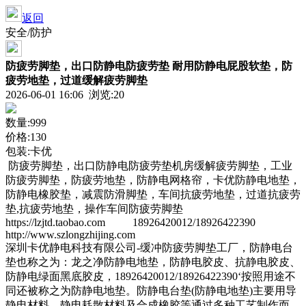
返回
安全/防护
防疲劳脚垫，出口防静电防疲劳垫 耐用防静电屁股软垫，防
疲劳地垫，过道缓解疲劳脚垫
2026-06-01 16:06 浏览:
20
数量:999
价格:130
包装:卡优
防疲劳脚垫，出口防静电防疲劳垫机房缓解疲劳脚垫，工业
防疲劳脚垫，防疲劳地垫，防静电网格帘，卡优防静电地垫，
防静电橡胶垫，减震防滑脚垫，车间抗疲劳地垫，过道抗疲劳
垫,抗疲劳地垫，操作车间防疲劳脚垫
https://lzjtd.taobao.com 18926420012/18926422390
http://www.szlongzhijing.com
深圳卡优静电科技有限公司-缓冲防疲劳脚垫工厂，防静电台
垫也称之为：龙之净防静电地垫，防静电胶皮、抗静电胶皮、
防静电绿面黑底胶皮，18926420012/18926422390‘按照用途不
同还被称之为防静电地垫。防静电台垫(防静电地垫)主要用导
静电材料、静电耗散材料及合成橡胶等通过多种工艺制作而