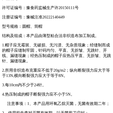
许可证编号：豫食药监械生产许20150111号
注册证编号：豫械注准20222140449
型号规格：圆帽、筒帽
结构及组成：本产品由薄型粘合法非织造布加工制成。
1.帽子应无霉斑、无破损、无污渍、无杂质现象；经缝制而成
的帽子应缝制牢固，针码均匀、平直、无折皱、无跳针、开
线、漏缝现象；经热压制成的帽子应热压平直、无折皱、无跳
针、漏缝现象。
2.所用非织造布克重应不低于20g/m2；纵向断裂强力应大于等
于13N,横向断裂强力应大于等于8N。
3.每10cm内不少于24针。
4.热压制成的帽子断裂强力应不小于5N。
注意事项：1、本产品用环氧乙烷灭菌，无菌有效期二年；
2、使用前先查对灭菌有效期，以无菌剪刀启封；