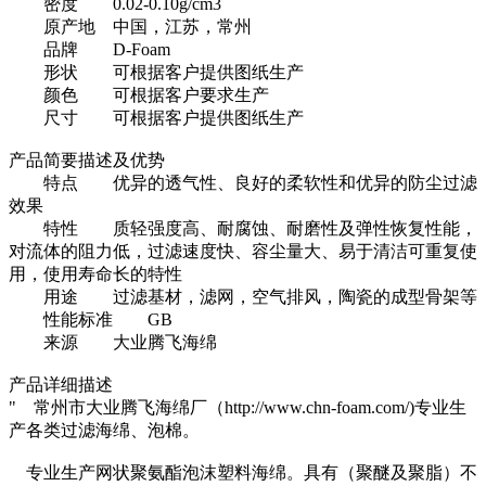
密度
0.02-0.10g/cm3
原产地
中国，江苏，常州
品牌
D-Foam
形状
可根据客户提供图纸生产
颜色
可根据客户要求生产
尺寸
可根据客户提供图纸生产
产品简要描述及优势
特点
优异的透气性、良好的柔软性和优异的防尘过滤
效果
特性
质轻强度高、耐腐蚀、耐磨性及弹性恢复性能，
对流体的阻力低，过滤速度快、容尘量大、易于清洁可重复使
用，使用寿命长的特性
用途
过滤基材，滤网，空气排风，陶瓷的成型骨架等
性能标准
GB
来源
大业腾飞海绵
产品详细描述
" 常州市大业腾飞海绵厂（http://www.chn-foam.com/)专业生
产各类过滤海绵、泡棉。
专业生产网状聚氨酯泡沫塑料海绵。具有（聚醚及聚脂）不