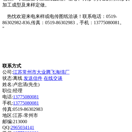
加工成型及来样定做。
热忱欢迎来电来样或电传图纸洽谈！联系电话：0519-
86302982-836,传真：0519-86302983，手机：13775080081。
"
联系方式
公司:
江苏常州市大业腾飞海绵厂
状态:
离线
发送信件
在线交谈
姓名:卢忠清(先生)
职位:经理
电话:
13775080081
手机:
13775080081
传真:0519-86302983
地区:江苏-常州市
邮编:213000
QQ:
2965034141