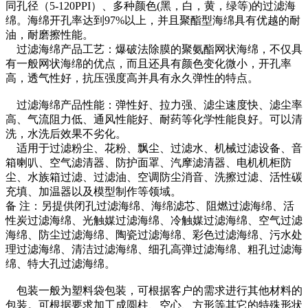
同孔径（5-120PPI）、多种颜色(黑，白，黄，绿等)的过滤海
绵。海绵开孔率达到97%以上，并且聚酯型海绵具有优越的耐
油，耐磨擦性能。
过滤海绵产品工艺：爆破法除膜的聚氨酯网状海绵，不仅具
有一般网状海绵的优点，而且还具有颜色变化微小，开孔率
高，透气性好，抗压强度高并具有永久弹性的特点。
过滤海绵产品性能：弹性好、拉力强、滤尘速度快、滤尘率
高、气流阻力低、通风性能好、耐药等化学性能良好。可以清
洗，水洗后效果不劣化。
适用于过滤粉尘、花粉、飘尘、过滤水、机械过滤设备、音
箱喇叭、空气滤清器、防护面罩、汽摩滤清器、电机机柜防
尘、水族箱过滤、过滤油、空调防尘消音、洗擦过滤、活性碳
充填、加温器以及模型制作等领域。
备 注：另提供闭孔过滤海绵、海绵滤芯、阻燃过滤海绵、活
性炭过滤海绵、光触媒过滤海绵、冷触媒过滤海绵、空气过滤
海绵、防尘过滤海绵、陶瓷过滤海绵、彩色过滤海绵、污水处
理过滤海绵、清洁过滤海绵、细孔高弹过滤海绵、粗孔过滤海
绵、特大孔过滤海绵。
包装一般为塑料袋包装，可根据客户的需求进行其他材料的
包装。可根据要求加工成圆柱、空心、方形等其它的特殊形状