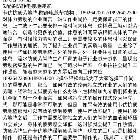
10^3Ω-10^5Ω
5.配备防静电接地装置.
卡优抗疲劳地垫-防静电胶垫结构， 18926420012/18926422390
对体力劳动的企业而言，站立作业岗位一定要保证员工的休
息，上午或下午都要安排一段时间来休息，这样员工就可以劳
逸结合，创造出更多的价值。休息的时间应该根据具体的工种
而定，有时候脑力劳动的员工则更需要较多的休息时间以保证
工作思路的通畅。为了提升企业员工的素质与质量，企业除了
使用一些如抗疲劳地垫之外的硬件之外，还要注意日常的员工
休息。流水防疲劳脚垫生产厂家的电子行业越来越多，呈现出
劳动密集型的生产而已，为了追求生产率，企业往往会提升工
作强度。随着越来越多的九零后走向工作岗位，
18926422390/18926420012择业轻松就成为了大家选择工作岗
位的重要条件。那么，如何有效的改善站立式作业的人们的疲
劳呢？经常站立脚疲劳有什么办法？怎样增加九零后们择业的
机会呢？对于企业而言，如果将站立式的操作模式改为坐立
式，那可能是非常不可取的，但是，如果有效的使用卡优抗疲
劳地垫那就可以有效的缓解疲劳，使生产效率提升。使用抗疲
劳地垫之后，工作中需要经常站立的人们的脚部的血液循环压
力会减少，身体的疲劳感会降低，这时候就会提升工作热情。
防疲劳垫生产卡优地垫缓解疲劳脚垫，现在的工厂都是机械化
操作，但还是有很多的工厂需要手工操作的。 玩具厂，零碎