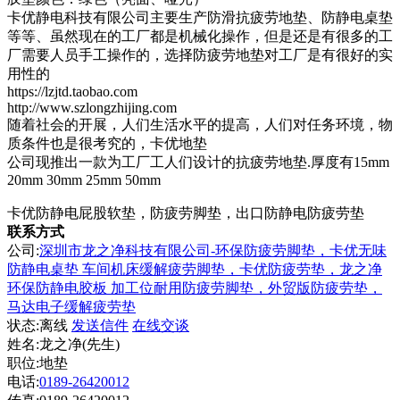
卡优静电科技有限公司主要生产防滑抗疲劳地垫、防静电桌垫
等等、虽然现在的工厂都是机械化操作，但是还是有很多的工
厂需要人员手工操作的，选择防疲劳地垫对工厂是有很好的实
用性的
https://lzjtd.taobao.com
http://www.szlongzhijing.com
随着社会的开展，人们生活水平的提高，人们对任务环境，物
质条件也是很考究的，卡优地垫
公司现推出一款为工厂工人们设计的抗疲劳地垫.厚度有15mm
20mm 30mm 25mm 50mm
卡优防静电屁股软垫，防疲劳脚垫，出口防静电防疲劳垫
联系方式
公司:
深圳市龙之净科技有限公司-环保防疲劳脚垫，卡优无味
防静电桌垫 车间机床缓解疲劳脚垫，卡优防疲劳垫，龙之净
环保防静电胶板 加工位耐用防疲劳脚垫，外贸版防疲劳垫，
马达电子缓解疲劳垫
状态:
离线
发送信件
在线交谈
姓名:龙之净(先生)
职位:地垫
电话:
0189-26420012