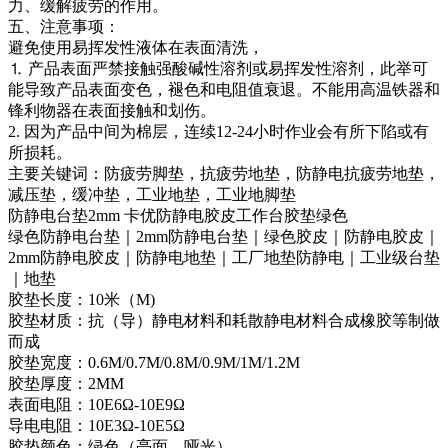
力、缓解疲劳的作用。
五、注意事项：
避免使用易挥发性液体在表面清洗，
⒈ 产品表面严禁接触强酸碱性溶剂或易挥发性溶剂，此举可
能导致产品表面变色，褪色和电阻值衰退。不能用高温铁器和
锋利物器在表面接触和划伤。
2. 因为产品中间为棉层，连续12-24小时作业会有所下陷或有
所损耗。
主要关键词：防疲劳脚垫，抗疲劳地垫，防静电抗疲劳地垫，
减压垫，缓冲垫，工业地垫，工业地脚垫
防静电台垫2mm 卡优防静电胶皮工作台胶垫绿色
绿色防静电台垫｜2mm防静电台垫｜绿色胶皮｜防静电胶皮｜
2mm防静电胶皮｜防静电地垫｜工厂地垫防静电｜工业级台垫
｜地垫
胶垫长度：10米（M)
胶垫材质：抗（导）静电材料和耗散静电材料合成橡胶等制做
而成
胶垫宽度：0.6M/0.7M/0.8M/0.9M/1M/1.2M
胶垫厚度：2MM
表面电阻：10E6Ω-10E9Ω
导电电阻：10E3Ω-10E5Ω
胶垫颜色：绿色（亮面、哑光）