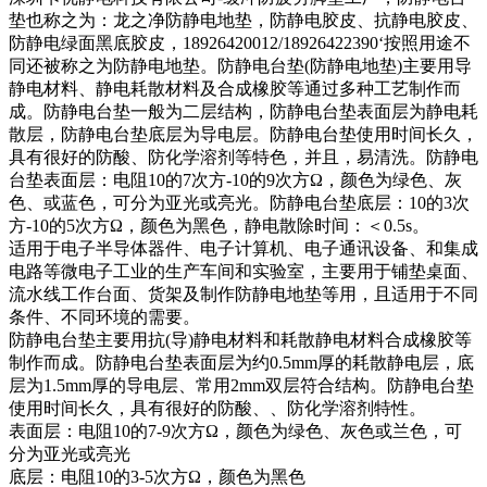
垫也称之为：龙之净防静电地垫，防静电胶皮、抗静电胶皮、
防静电绿面黑底胶皮，18926420012/18926422390‘按照用途不
同还被称之为防静电地垫。防静电台垫(防静电地垫)主要用导
静电材料、静电耗散材料及合成橡胶等通过多种工艺制作而
成。防静电台垫一般为二层结构，防静电台垫表面层为静电耗
散层，防静电台垫底层为导电层。防静电台垫使用时间长久，
具有很好的防酸、防化学溶剂等特色，并且，易清洗。防静电
台垫表面层：电阻10的7次方-10的9次方Ω，颜色为绿色、灰
色、或蓝色，可分为亚光或亮光。防静电台垫底层：10的3次
方-10的5次方Ω，颜色为黑色，静电散除时间：＜0.5s。
适用于电子半导体器件、电子计算机、电子通讯设备、和集成
电路等微电子工业的生产车间和实验室，主要用于铺垫桌面、
流水线工作台面、货架及制作防静电地垫等用，且适用于不同
条件、不同环境的需要。
防静电台垫主要用抗(导)静电材料和耗散静电材料合成橡胶等
制作而成。防静电台垫表面层为约0.5mm厚的耗散静电层，底
层为1.5mm厚的导电层、常用2mm双层符合结构。防静电台垫
使用时间长久，具有很好的防酸、、防化学溶剂特性。
表面层：电阻10的7-9次方Ω，颜色为绿色、灰色或兰色，可
分为亚光或亮光
底层：电阻10的3-5次方Ω，颜色为黑色