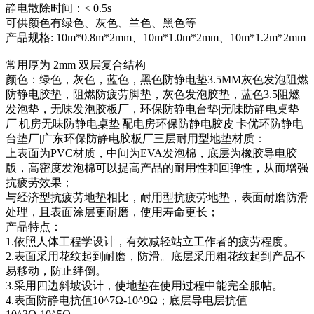
静电散除时间：< 0.5s
可供颜色有绿色、灰色、兰色、黑色等
产品规格: 10m*0.8m*2mm、10m*1.0m*2mm、10m*1.2m*2mm
常用厚为 2mm 双层复合结构
颜色：绿色，灰色，蓝色，黑色防静电垫3.5MM灰色发泡阻燃
防静电胶垫，阻燃防疲劳脚垫，灰色发泡胶垫，蓝色3.5阻燃
发泡垫，无味发泡胶板厂，环保防静电台垫|无味防静电桌垫
厂|机房无味防静电桌垫|配电房环保防静电胶皮|卡优环防静电
台垫厂|广东环保防静电胶板厂三层耐用型地垫材质：
上表面为PVC材质，中间为EVA发泡棉，底层为橡胶导电胶
版，高密度发泡棉可以提高产品的耐用性和回弹性，从而增强
抗疲劳效果；
与经济型抗疲劳地垫相比，耐用型抗疲劳地垫，表面耐磨防滑
处理，且表面涂层更耐磨，使用寿命更长；
产品特点：
1.依照人体工程学设计，有效减轻站立工作者的疲劳程度。
2.表面采用花纹起到耐磨，防滑。底层采用粗花纹起到产品不
易移动，防止绊倒。
3.采用四边斜坡设计，使地垫在使用过程中能完全服帖。
4.表面防静电抗值10^7Ω-10^9Ω；底层导电层抗值