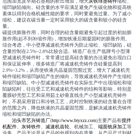
范围加宽及早期石墨相的析出增加，增大
灰铁球墨铸件
缩松、
缩凹缺陷倾向。硅含量的水平应满足避免产生碳化物和提高铁
素体以得到合格机械性能的要求，同时要避免过量。为了减小
缩松，建议在碳当量一定时采用较大的碳含量和较小的硅含
量。
碳提供膨胀作用，同时合理的硅含量能避免引起过度的初始膨
胀作用(起不到补缩作用)，增加铁液后期凝固时的膨胀作用。
综合考虑，中小壁厚减速机壳铸件为防止缩松、缩凹缺陷，硅
含量控制在2.5%~2.8%比较合适。铸造厂在生产低牌号小型薄
壁减速机壳铸件时，常常通过提高硅含量的办法避免出现白口
和保证延伸率，很多铸造厂将减速机壳铸件含硅量提高到
2.9%~3.2%，从而使铁液共晶凝固范围过宽，增大了减速机壳
铸件缩松和缩凹缺陷产生的倾向，导致减速机壳铸件产生缩松
和缩凹缺陷。中小型减速机壳铸件在实际生产中出现缩松和缩
陷缺陷时，往往受工艺和减速机壳铸件的结构等影响，特别是
覆膜砂壳型工艺和采用茹土砂垂直线生产小型减速机壳铸件
时，不易采用冒口和冷铁工艺，此时控制铁液的硅含量在合理
的范围之内，降低铁液的共晶凝固范围，是解决减速机壳铸件
缩松和缩凹缺陷的办法。
泊头市艺兴铸造厂
(
http://www.btyxzz.com
)主要产品有
搅拌
机配件
、
灰铸铁件
、
减速机齿轮
、机械加工、
端面铣床加工
等
业务。产品无论是从产品的外观到内在质量，从产品尺寸到材