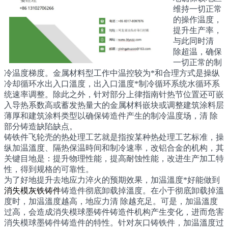
维持一切正常
的操作温度，
提升生产率，
与此同时清
除超温，确保
一切正常的制
冷温度梯度。金属材料型工作中温控较为*和合理方式是操纵
冷却循环水出入口溫度，出入口溫度*制冷循环系统水循环系
统速率调整。除此之外，针对部分上律指南针热节位置还可嵌
入导热系数高或蓄发热量大的金属材料嵌块或调整建筑涂料层
薄厚和建筑涂料类型以确保铸造件产生的制冷温度场，清 除
部分铸造缺陷缺点。
铸铁件飞轮壳的热处理工艺就是指按某种热处理工艺标准，操
纵加温溫度、隔热保温時间和制冷速率，改铝合金的机构，其
关键目地是：提升物理性能，提高耐蚀性能，改进生产加工特
性，得到规格的可靠性。
为了好地提升去地应力淬火的预期效果，加温溫度*好能做到
消失模灰铁铸件
铸造件彻底卸载掉溫度。在小于彻底卸载掉溫
度时，加温溫度越高，地应力清 除越充足。可是，加温溫度
过高，会造成消失模球墨铸件铸造件机构产生变化，进而危害
消失模球墨铸件铸造件的特性。针对灰口铸铁件，加温溫度过