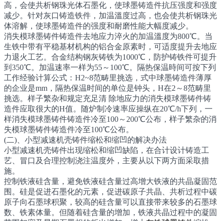
高，会使共析钢珠光体石墨化，使球墨铸造件抗压强度和强度
减少。针对灰口铸造铁件，加温溫度过高，也会使共析钢珠光
体溶解，使球墨铸造件的强度和耐磨性能大幅度减少。
消失模球墨铸件铸造件去地应力淬火的加温溫度为800℃。当
生铁中带有平稳基材机构的铝合金原素时，可适度提升去地应
力退火工艺。合金结构钢灰铸铁为1000℃，防护铸铁件可提升
到350℃。加温速率一样为55～100℃。隔热保温時间可按下列
工作经验计算公式：H2~8范畴里挑选，式中球墨铸造件薄厚
的企业是mm，隔热保温时间的单位是钟头，H在2～8范畴里
挑选。样子繁杂和规定充足清 除地应力的消失模球墨铸件铸
造件应取很大的H值。随炉制冷速率应操纵在20℃/h下列，一
样消失模球墨铸件铸造件冷至100～200℃公布，样子繁杂的消
失模球墨铸件铸造件冷至100℃公布。
(二)、小型减速机壳铸件缩松和缩凹的解决办法
小型减速机壳铸件出现缩松和缩凹缺陷，在合计设计铸造工
艺、冒口及合理控制浇注温度外，主要从以下两方面采取措
施。
控制铁液硅含量，避免铁液硅含量过高增大铁液的共晶凝固范
围。硅是促进石墨化的元素，促进碳原子共晶、共析过程中碳
原子向石墨球积聚，较高的硅含量可以直接带来较多的石墨球
数、铁素体量。但随着硅含量的增加，铁液共晶过程中的凝固