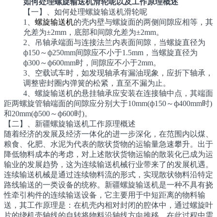
如何处理螺旋输送机滑轮呢以及工作原理概述
【一】、如何处理螺旋输送机滑轮呢
1、
螺旋输送机
的壳内壁与螺旋面的两侧间隙应相等，其
允差为±2mm，底部和间隙允差为±2mm。
2、吊轴承端面与连接法兰内表面间隙，当螺旋直径为
ф150～ф250mm间隙应不小于1.5mm，当螺旋直径为
ф300～ф600mm时，间隙应不小于2mm。
3、空载试车时，如发现轴承有漏油现象，应折下轴承，
调整密封圈内弹簧的松紧，直至不漏为止。
4、螺旋输送机的悬挂轴承应安装在连接轴中点，其端面
距两螺旋管轴端面的间隙应分别大于10mm(ф150～ф400mm时)
和20mm(ф500～ф600时)。
【二】、新疆螺旋输送机工作原理概述
随着经济的发展及经济一体化的进一步深化，在范围内以煤、
粮食、化肥、水泥为代表的散状货物的运输量急速攀升。出于
降低物料成本的考虑，对上述散状货物运输的散装化已成为运
输业的发展趋势，这为连续输送机械行业带来了的发展机遇。
连续输送机械是通过连续物料流的形式，实现散状物料沿特定
路线输送的一类设备的统称。新疆螺旋输送机是一种不具有挠
性牵引构件的连续输送设备，它主要用于中短距离的物料输
送，其工作原理是：在机壳内相对封闭的腔体中，通过螺旋叶
片的绕机壳轴线的自转将物料沿轴线方向推移，在此过程中需