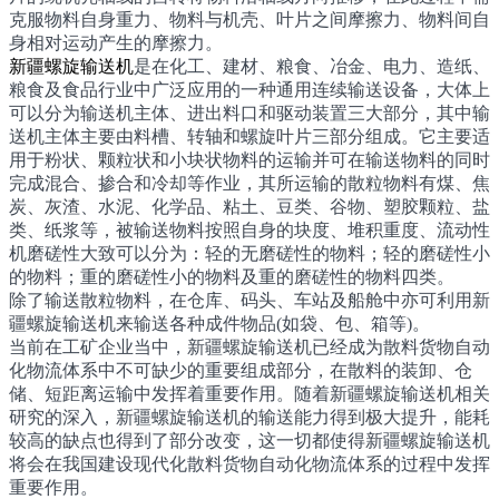
克服物料自身重力、物料与机壳、叶片之间摩擦力、物料间自
身相对运动产生的摩擦力。
新疆螺旋输送机
是在化工、建材、粮食、冶金、电力、造纸、
粮食及食品行业中广泛应用的一种通用连续输送设备，大体上
可以分为输送机主体、进出料口和驱动装置三大部分，其中输
送机主体主要由料槽、转轴和螺旋叶片三部分组成。它主要适
用于粉状、颗粒状和小块状物料的运输并可在输送物料的同时
完成混合、掺合和冷却等作业，其所运输的散粒物料有煤、焦
炭、灰渣、水泥、化学品、粘土、豆类、谷物、塑胶颗粒、盐
类、纸浆等，被输送物料按照自身的块度、堆积重度、流动性
机磨磋性大致可以分为：轻的无磨磋性的物料；轻的磨磋性小
的物料；重的磨磋性小的物料及重的磨磋性的物料四类。
除了输送散粒物料，在仓库、码头、车站及船舱中亦可利用新
疆螺旋输送机来输送各种成件物品(如袋、包、箱等)。
当前在工矿企业当中，新疆螺旋输送机已经成为散料货物自动
化物流体系中不可缺少的重要组成部分，在散料的装卸、仓
储、短距离运输中发挥着重要作用。随着新疆螺旋输送机相关
研究的深入，新疆螺旋输送机的输送能力得到极大提升，能耗
较高的缺点也得到了部分改变，这一切都使得新疆螺旋输送机
将会在我国建设现代化散料货物自动化物流体系的过程中发挥
重要作用。