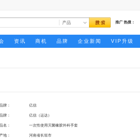
推广
热搜：
会
资讯
商机
品牌
企业新闻
VIP升级
品牌：
亿信
品牌：
亿信（运达）
品名：
一次性使用灭菌橡胶外科手套
产地：
河南省长垣市