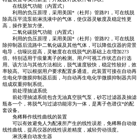
在线脱气功能（内置式）
利用的负压原理，采用美国*（杜邦）管路P1，可在线脱
除高压平流泵前淋洗液中的气体，使仪器灵敏度及稳定性更
高，操作更加方便。
二氧化碳脱气功能（内置式）
利用的负压原理，采用美国*（杜邦）管路P2，可在线脱
除抑制器后流路中二氧化碳及其他气体，可以降低仪器的背景
电导，信噪比提高，灵敏度在在线脱气的基础上在増加2?3
倍。特别适用于痕量离子的检测。用户可视工作状态自行选
用。该方法与其他方法相比，脱气速度较快，稳定性较好，效
率较高。可以根据用户要求配置多通道。此装置可接在自动再
生电化学微膜抑制器后面，与自动再生电化学微膜抑制器共同
组成双重抑制系统。
前处理抽滤系统
前处理抽滤系统包含无油真空脱气泵，砂芯过滤器及抽滤
瓶各一个，将脱气与过滤功能溶为一体，是离子色谱仪*的配
套设备。
免稀释作线性曲线的装置
可以有效避免人为配液所产生的线性误差，免稀释自动做
线性曲线，提高仪器的线性误差精度，减轻劳动强度。
淋洗液自动发生器