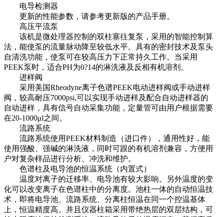
电导检测器
更新的性能参数，请参考更新版的产品手册。
高压平流泵
该机是微处理器控制的双柱塞往复泵，采用的智能控制算
法，能使泵的流量脉动降至较低水平。具有的密封技术及泵头
自清洗功能，使泵可在较高压力下正常持久工作。当采用
PEEK泵时，适合PH为0?14的淋洗液及反相有机溶剂。
进样阀
采用美国Rheodyne离子色谱PEEK电动进样阀或手动进样
阀，较高耐压7000psi,可以实现手动进样及配合自动进样器的
自动进样，具有信号自动采集功能，定量管可由用户根据需要
在20-1000μl之间。
流路系统
流路系统使用PEEK材料制造（进口件），通用性好，能
使用强酸、强碱的淋洗液，同时可跟的有机溶剂兼容，方便用
户对复杂样品进行分析、冲洗和维护。
色谱柱及电导池的恒温系统（内置式）
温度对离子的迁移率、电导池有较大影响。另外温度的变
化可以改变离子在色谱柱中的分离度。池柱一体的自动恒温技
术，即将电导池、流路系统、分离柱恒温在同一个控温基体
上，恒温精度高。并且仪器柱箱采用带绝热层的双层结构，可