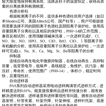
较大限度地保持检测系统、流路及柱子的温度恒定，获得高质
量的分离效果和检测精度。
色谱分析柱
根据检测离子的不同，提供多种色谱柱供用户选择（如日
本Shodex公司、美国Alltech公司、国产柱等），用户可根据使
用需要选择不同的阴阳离子色谱柱及阴阳离子保护柱。使用高
容量阴离子分离柱以及相应的保护柱，PH0~14的工作范围，
兼容反相试剂，使用强酸强碱淋洗液，一次进样完成F、Cl、
NO、Br、NO、HPO、SO、CIO、BrO、CIO、丨等阴离子和
有机酸的分析。使用高容量阳离子分离柱以及保护柱，一次进
样可完成Li、Na、K、Ca、Mg、Sr、Ba等阳离子的分析
抑制器
连续自动再生电化学微膜抑制器，在线自动再生，高抑制
容量，低背景电导，低噪声，基线稳定，免维护。抗污染，耐
压好，寿命长，使用范围广（PH0-14）。体积小，稳定时间
快，且重现性好。
自动进样器
PAS系列自动进样器采用电动进样阀满管式进样方式，进
样精度达到0.01%。能直接痕量样品进样并快速分析，能有效
解决进样残留、进样速度和进样重现性等问题。拥有自动进样
器发明，针管夹紧、针架升降、针架伸缩、进样针托架、底座
转盘装置等实用新型，外观设计及软件著作权。