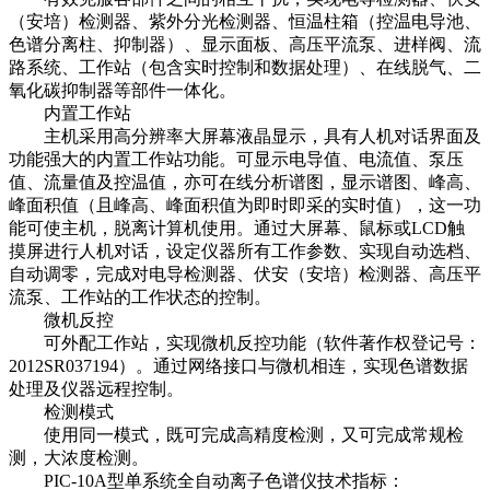
（安培）检测器、紫外分光检测器、恒温柱箱（控温电导池、
色谱分离柱、抑制器）、显示面板、高压平流泵、进样阀、流
路系统、工作站（包含实时控制和数据处理）、在线脱气、二
氧化碳抑制器等部件一体化。
内置工作站
主机采用高分辨率大屏幕液晶显示，具有人机对话界面及
功能强大的内置工作站功能。可显示电导值、电流值、泵压
值、流量值及控温值，亦可在线分析谱图，显示谱图、峰高、
峰面积值（且峰高、峰面积值为即时即采的实时值），这一功
能可使主机，脱离计算机使用。通过大屏幕、鼠标或LCD触
摸屏进行人机对话，设定仪器所有工作参数、实现自动选档、
自动调零，完成对电导检测器、伏安（安培）检测器、高压平
流泵、工作站的工作状态的控制。
微机反控
可外配工作站，实现微机反控功能（软件著作权登记号：
2012SR037194）。通过网络接口与微机相连，实现色谱数据
处理及仪器远程控制。
检测模式
使用同一模式，既可完成高精度检测，又可完成常规检
测，大浓度检测。
PIC-10A型单系统全自动离子色谱仪技术指标：