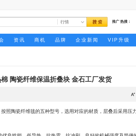
推广
热搜：
会
资讯
商机
品牌
企业新闻
VIP升级
棉 陶瓷纤维保温折叠块 金石工厂发货
按照陶瓷纤维毯的五种型号，选用对应的材质，层叠后采用压
的优良性能，低导热、抗热震、抗冲刷、良好的机械强度及简便