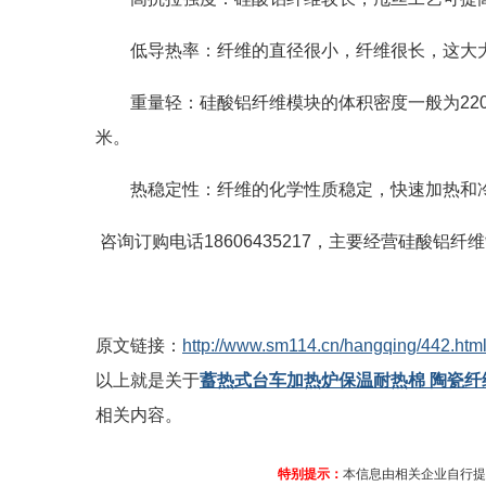
低导热率：纤维的直径很小，纤维很长，这大
重量轻：硅酸铝纤维模块的体积密度一般为220
米。
热稳定性：纤维的化学性质稳定，快速加热和
咨询订购电话18606435217，主要经营硅酸
原文链接：
http://www.sm114.cn/hangqing/442.htm
以上就是关于
蓄热式台车加热炉保温耐热棉 陶瓷纤
相关内容。
特别提示：
本信息由相关企业自行提