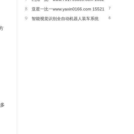
8
7
1557576
亚星一比一www.yaxin0166.com 15521
9
6
557576
智能视觉识别全自动机器人装车系统
方
多