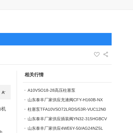
相关行情
A10VSO18-28高压柱塞泵
山东泰丰厂家供应充液阀CFY-H160B-NX
力机
柱塞泵TFA10VSO72LRDS/53R-VUC12N0
0
山东泰丰厂家供应插装阀YN32-315HGBCV
-00
山东泰丰厂家供应4WE6Y-50/AG24NZ5L
的