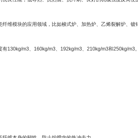
瓷纤维模块的应用领域，比如梭式炉、加热炉、乙烯裂解炉、镀
m3、160kg/m3、192kg/m3、210kg/m3和250kg/m3
高纤维本身的韧性，防止炉膛内的热冲击力。