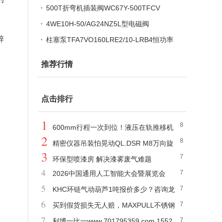
型电磁阀
500T折弯机插装阀WC67Y-500TFCV
4WE10H-50/AG24NZ5L型电磁阀
锌
柱塞泵TFA7VO160LRE2/10-LRB4恒功率
电比例
推荐行情
。
点击排行
1
8
600mm行程一次到位！液压在轨推移机
2
8
告别反复调整
精密仪器吊装怕晃动QL.DSR M8万向旋
3
7
转吊环自动对齐吊点
环保型喷漆房 解决漆雾废气难题
4
7
2026中国通用人工智能大会暨展览会
5
7
（大湾区）
KHC环链气动葫芦1吨报价多少？咨询龙
6
7
海起重工具原装进口
买到假货损失无人赔，MAXPULL不锈钢
7
7
手摇绞盘假一罚百写进合同
利博一比一www.701795359.com 1552