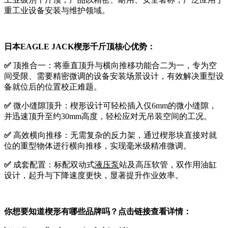
重工业设备安装与维护领域。
日本EAGLE JACK
楔形千斤顶
核心优势
：
✅
顶推合一：将垂直顶升与横向推移功能合二为一，专为空
间受限、需要精密微调的设备安装场景设计，有效解决重型设
备就位后的位置校正难题。
✅
微小缝隙顶升：楔形设计可轻松插入仅6mm的微小缝隙，
并迅速顶升至约30mm高度，轻松应对无吊装空间的工况。
✅
高效横向推移：无需复杂的反力架，通过楔形块直接对就
位的重型物体进行横向推移，实现毫米级精准微调。
✅
成套配置：标配双动式
液压泵
站及高压软管，双作用油缸
设计，起升与下降速度更快，显著提升作业效率。
你想要知道楔形有哪些品牌吗？点击链接查看详情：