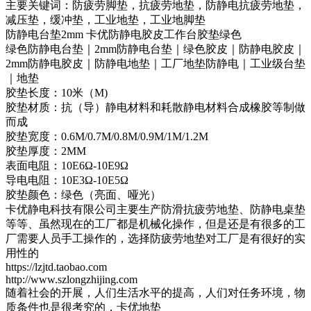
主要关键词：防疲劳脚垫，抗疲劳地垫，防静电抗疲劳地垫，
减压垫，缓冲垫，工业地垫，工业地脚垫
防静电台垫2mm 卡优防静电胶皮工作台胶垫绿色
绿色防静电台垫｜2mm防静电台垫｜绿色胶皮｜防静电胶皮｜
2mm防静电胶皮｜防静电地垫｜工厂地垫防静电｜工业级台垫
｜地垫
胶垫长度：10米（M)
胶垫材质：抗（导）静电材料和耗散静电材料合成橡胶等制做
而成
胶垫宽度：0.6M/0.7M/0.8M/0.9M/1M/1.2M
胶垫厚度：2MM
表面电阻：10E6Ω-10E9Ω
导电电阻：10E3Ω-10E5Ω
胶垫颜色：绿色（亮面、哑光）
卡优静电科技有限公司主要生产防滑抗疲劳地垫、防静电桌垫
等等、虽然现在的工厂都是机械化操作，但是还是有很多的工
厂需要人员手工操作的，选择防疲劳地垫对工厂是有很好的实
用性的
https://lzjtd.taobao.com
http://www.szlongzhijing.com
随着社会的开展，人们生活水平的提高，人们对任务环境，物
质条件也是很考究的，卡优地垫