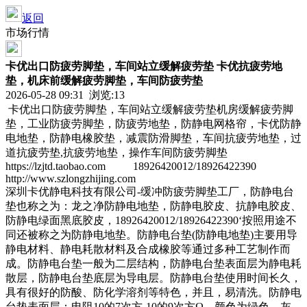
返回
市场行情
卡优出口防疲劳脚垫，车间站立缓解疲劳垫 卡优抗疲劳地
垫，机床前缓解疲劳脚垫，车间防疲劳垫
2026-05-28 09:31 浏览:
13
卡优出口防疲劳脚垫，车间站立缓解疲劳垫机房缓解疲劳脚
垫，工业防疲劳脚垫，防疲劳地垫，防静电网格帘，卡优防静
电地垫，防静电橡胶垫，减震防滑脚垫，车间抗疲劳地垫，过
道抗疲劳垫,抗疲劳地垫，操作车间防疲劳脚垫
https://lzjtd.taobao.com 18926420012/18926422390
http://www.szlongzhijing.com
深圳卡优静电科技有限公司-缓冲防疲劳脚垫工厂，防静电台
垫也称之为：龙之净防静电地垫，防静电胶皮、抗静电胶皮、
防静电绿面黑底胶皮，18926420012/18926422390‘按照用途不
同还被称之为防静电地垫。防静电台垫(防静电地垫)主要用导
静电材料、静电耗散材料及合成橡胶等通过多种工艺制作而
成。防静电台垫一般为二层结构，防静电台垫表面层为静电耗
散层，防静电台垫底层为导电层。防静电台垫使用时间长久，
具有很好的防酸、防化学溶剂等特色，并且，易清洗。防静电
台垫表面层：电阻10的7次方-10的9次方Ω，颜色为绿色、灰