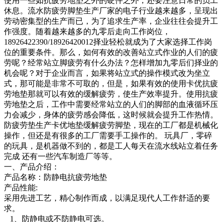
使用一些如抗疲劳地垫之外的硬件之外，还要注意日常的员工
休息。流水防疲劳脚垫生产厂家的电子行业越来越多，呈现出
劳动密集型的生产而已，为了追求生产率，企业往往会提升工
作强度。随着越来越多的九零后走向工作岗位，
18926422390/18926420012择业轻松就成为了大家选择工作岗
位的重要条件。那么，如何有效的改善站立式作业的人们的疲
劳呢？经常站立脚疲劳有什么办法？怎样增加九零后们择业的
机会呢？对于企业而言，如果将站立式的操作模式改为坐立
式，那可能是非常不可取的，但是，如果有效的使用卡优抗疲
劳地垫那就可以有效的缓解疲劳，使生产效率提升。使用抗疲
劳地垫之后，工作中需要经常站立的人们的脚部的血液循环压
力会减少，身体的疲劳感会降低，这时候就会提升工作热情。
防疲劳垫生产卡优地垫缓解疲劳脚垫，现在的工厂都是机械化
操作，但还是有很多的工厂需要手工操作的。 玩具厂，零碎
的玩具，是机器做不到的，都是工人每天在流水线站立着任务
完成 还有一些汽车制造厂等等。
一、产品介绍：
产品名称：防静电抗疲劳地垫
产品性能:
采用先进工艺，精心制作而成，以满足现代人工作舒适的要
求。
1、防静电或不防静电可选。