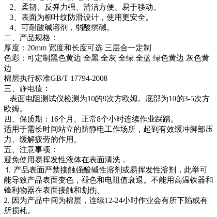
2、柔韧、反弹力强、清洁方便、易于移动。
3、表面为柳叶纹防滑设计，使用更安全。
4、可耐酸碱溶剂，弱酸弱碱。
二、产品规格：
厚度：20mm 宽度和长度可选 三层合一定制
色彩：可定制黑色黄边 全黑 全灰 全绿 全蓝 绿色黄边 灰色黄
边
棉层执行标准GB/T 17794-2008
三、静电值：
表面电阻测试仪检测为10的9次方欧姆。底部为10的3-5次方
欧姆。
四、保质期：16个月。正常8个小时连续作业踩踏。
适用于需长时间站立的防静电工作场所，起到有效缓冲脚部压
力、缓解疲劳的作用。
五、注意事项：
避免使用易挥发性液体在表面清洗，
⒈ 产品表面严禁接触强酸碱性溶剂或易挥发性溶剂，此举可
能导致产品表面变色，褪色和电阻值衰退。不能用高温铁器和
锋利物器在表面接触和划伤。
2. 因为产品中间为棉层，连续12-24小时作业会有所下陷或有
所损耗。