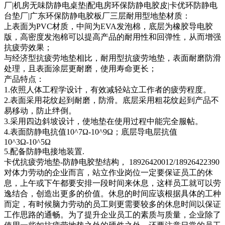
厂|机房无味防静电桌垫|配电房环保防静电胶皮|卡优环防静电
台垫厂|广东环保防静电胶板厂三层耐用型地垫材质：
上表面为PVC材质，中间为EVA发泡棉，底层为橡胶导电胶
版，高密度发泡棉可以提高产品的耐用性和回弹性，从而增强
抗疲劳效果；
与经济型抗疲劳地垫相比，耐用型抗疲劳地垫，表面耐磨防滑
处理，且表面涂层更耐磨，使用寿命更长；
产品特点：
1.依照人体工程学设计，有效减轻站立工作者的疲劳程度。
2.表面采用花纹起到耐磨，防滑。底层采用粗花纹起到产品不
易移动，防止绊倒。
3.采用四边斜坡设计，使地垫在使用过程中能完全服帖。
4.表面防静电抗值10^7Ω-10^9Ω；底层导电层抗值
10^3Ω-10^5Ω
5.配备防静电接地装置.
卡优抗疲劳地垫-防静电胶垫结构， 18926420012/18926422390
对体力劳动的企业而言，站立作业岗位一定要保证员工的休
息，上午或下午都要安排一段时间来休息，这样员工就可以劳
逸结合，创造出更多的价值。休息的时间应该根据具体的工种
而定，有时候脑力劳动的员工则更需要较多的休息时间以保证
工作思路的通畅。为了提升企业员工的素质与质量，企业除了