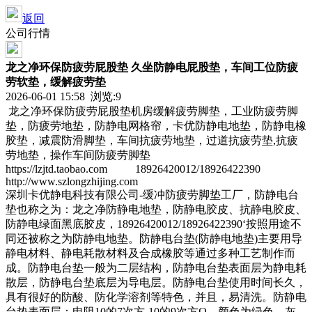
返回
公司行情
龙之净环保防疲劳屁股垫 久坐防静电屁股垫，车间工位防疲
劳软垫，缓解疲劳垫
2026-06-01 15:58 浏览:
9
龙之净环保防疲劳屁股垫机房缓解疲劳脚垫，工业防疲劳脚
垫，防疲劳地垫，防静电网格帘，卡优防静电地垫，防静电橡
胶垫，减震防滑脚垫，车间抗疲劳地垫，过道抗疲劳垫,抗疲
劳地垫，操作车间防疲劳脚垫
https://lzjtd.taobao.com 18926420012/18926422390
http://www.szlongzhijing.com
深圳卡优静电科技有限公司-缓冲防疲劳脚垫工厂，防静电台
垫也称之为：龙之净防静电地垫，防静电胶皮、抗静电胶皮、
防静电绿面黑底胶皮，18926420012/18926422390‘按照用途不
同还被称之为防静电地垫。防静电台垫(防静电地垫)主要用导
静电材料、静电耗散材料及合成橡胶等通过多种工艺制作而
成。防静电台垫一般为二层结构，防静电台垫表面层为静电耗
散层，防静电台垫底层为导电层。防静电台垫使用时间长久，
具有很好的防酸、防化学溶剂等特色，并且，易清洗。防静电
台垫表面层：电阻10的7次方-10的9次方Ω，颜色为绿色、灰