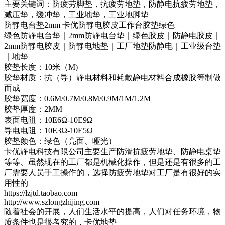
主要关键词：防疲劳脚垫，抗疲劳地垫，防静电抗疲劳地垫，
减压垫，缓冲垫，工业地垫，工业地脚垫
防静电台垫2mm 卡优防静电胶皮工作台胶垫绿色
绿色防静电台垫｜2mm防静电台垫｜绿色胶皮｜防静电胶皮｜
2mm防静电胶皮｜防静电地垫｜工厂地垫防静电｜工业级台垫
｜地垫
胶垫长度：10米（M)
胶垫材质：抗（导）静电材料和耗散静电材料合成橡胶等制做
而成
胶垫宽度：0.6M/0.7M/0.8M/0.9M/1M/1.2M
胶垫厚度：2MM
表面电阻：10E6Ω-10E9Ω
导电电阻：10E3Ω-10E5Ω
胶垫颜色：绿色（亮面、哑光）
卡优静电科技有限公司主要生产防滑抗疲劳地垫、防静电桌垫
等等、虽然现在的工厂都是机械化操作，但是还是有很多的工
厂需要人员手工操作的，选择防疲劳地垫对工厂是有很好的实
用性的
https://lzjtd.taobao.com
http://www.szlongzhijing.com
随着社会的开展，人们生活水平的提高，人们对任务环境，物
质条件也是很考究的，卡优地垫