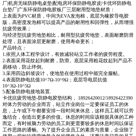
厂|机房无味防静电桌垫|配电房环保防静电胶皮|卡优环防静电
台垫厂|广东环保防静电胶板厂三层耐用型地垫材质：
上表面为PVC材质，中间为EVA发泡棉，底层为橡胶导电胶
版，高密度发泡棉可以提高产品的耐用性和回弹性，从而增强
抗疲劳效果；
与经济型抗疲劳地垫相比，耐用型抗疲劳地垫，表面耐磨防滑
处理，且表面涂层更耐磨，使用寿命更长；
产品特点：
1.依照人体工程学设计，有效减轻站立工作者的疲劳程度。
2.表面采用花纹起到耐磨，防滑。底层采用粗花纹起到产品不
易移动，防止绊倒。
3.采用四边斜坡设计，使地垫在使用过程中能完全服帖。
4.表面防静电抗值10^7Ω-10^9Ω；底层导电层抗值
10^3Ω-10^5Ω
5.配备防静电接地装置.
卡优抗疲劳地垫-防静电胶垫结构， 18926420012/18926422390
对体力劳动的企业而言，站立作业岗位一定要保证员工的休
息，上午或下午都要安排一段时间来休息，这样员工就可以劳
逸结合，创造出更多的价值。休息的时间应该根据具体的工种
而定，有时候脑力劳动的员工则更需要较多的休息时间以保证
工作思路的通畅。为了提升企业员工的素质与质量，企业除了