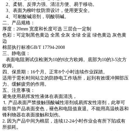
2、柔韧、反弹力强、清洁方便、易于移动。
3、表面为柳叶纹防滑设计，使用更安全。
4、可耐酸碱溶剂，弱酸弱碱。
二、产品规格：
厚度：20mm 宽度和长度可选 三层合一定制
色彩：可定制黑色黄边 全黑 全灰 全绿 全蓝 绿色黄边 灰色黄
边
棉层执行标准GB/T 17794-2008
三、静电值：
表面电阻测试仪检测为10的9次方欧姆。底部为10的3-5次方
欧姆。
四、保质期：16个月。正常8个小时连续作业踩踏。
适用于需长时间站立的防静电工作场所，起到有效缓冲脚部压
力、缓解疲劳的作用。
五、注意事项：
避免使用易挥发性液体在表面清洗，
⒈ 产品表面严禁接触强酸碱性溶剂或易挥发性溶剂，此举可
能导致产品表面变色，褪色和电阻值衰退。不能用高温铁器和
锋利物器在表面接触和划伤。
2. 因为产品中间为棉层，连续12-24小时作业会有所下陷或有
所损耗。