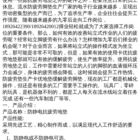
使用一些如抗疲劳地垫之外的硬件之外，还要注意日常的员工
休息。流水防疲劳脚垫生产厂家的电子行业越来越多，呈现出
劳动密集型的生产而已，为了追求生产率，企业往往会提升工
作强度。随着越来越多的九零后走向工作岗位，
18926422390/18926420012择业轻松就成为了大家选择工作岗
位的重要条件。那么，如何有效的改善站立式作业的人们的疲
劳呢？经常站立脚疲劳有什么办法？怎样增加九零后们择业的
机会呢？对于企业而言，如果将站立式的操作模式改为坐立
式，那可能是非常不可取的，但是，如果有效的使用卡优抗疲
劳地垫那就可以有效的缓解疲劳，使生产效率提升。使用抗疲
劳地垫之后，工作中需要经常站立的人们的脚部的血液循环压
力会减少，身体的疲劳感会降低，这时候就会提升工作热情。
防疲劳垫生产卡优地垫缓解疲劳脚垫，现在的工厂都是机械化
操作，但还是有很多的工厂需要手工操作的。 玩具厂，零碎
的玩具，是机器做不到的，都是工人每天在流水线站立着任务
完成 还有一些汽车制造厂等等。
一、产品介绍：
产品名称：防静电抗疲劳地垫
产品性能:
采用先进工艺，精心制作而成，以满足现代人工作舒适的要
求。
1、防静电或不防静电可选。