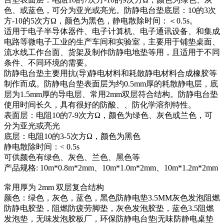
色、或蓝色，可分为亚光或亮光。防静电台垫底层：10的3次
方-10的5次方Ω，颜色为黑色，静电散除时间：＜0.5s。
适用于电子半导体器件、电子计算机、电子通讯设备、和集成
电路等微电子工业的生产车间和实验室，主要用于铺垫桌面、
流水线工作台面、货架及制作防静电地垫等用，且适用于不同
条件、不同环境的需要。
防静电台垫主要用抗(导)静电材料和耗散静电材料合成橡胶等
制作而成。防静电台垫表面层为约0.5mm厚的耗散静电层，底
层为1.5mm厚的导电层、常用2mm双层符合结构。防静电台垫
使用时间长久，具有很好的防酸、、防化学溶剂特性。
表面层：电阻10的7-9次方Ω，颜色为绿色、灰色或兰色，可
分为亚光或亮光
底层：电阻10的3-5次方Ω，颜色为黑色
静电散除时间：< 0.5s
可供颜色有绿色、灰色、兰色、黑色等
产品规格: 10m*0.8m*2mm、10m*1.0m*2mm、10m*1.2m*2mm
常用厚为 2mm 双层复合结构
颜色：绿色，灰色，蓝色，黑色防静电垫3.5MM灰色发泡阻燃
防静电胶垫，阻燃防疲劳脚垫，灰色发泡胶垫，蓝色3.5阻燃
发泡垫，无味发泡胶板厂，环保防静电台垫|无味防静电桌垫