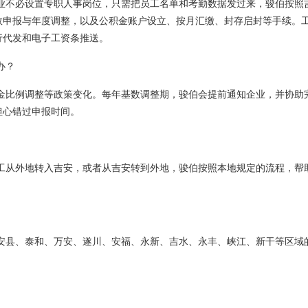
业不必设置专职人事岗位，只需把员工名单和考勤数据发过来，骏伯按照
数申报与年度调整，以及公积金账户设立、按月汇缴、封存启封等手续。
行代发和电子工资条推送。
办？
金比例调整等政策变化。每年基数调整期，骏伯会提前通知企业，并协助
担心错过申报时间。
工从外地转入吉安，或者从吉安转到外地，骏伯按照本地规定的流程，帮
安县、泰和、万安、遂川、安福、永新、吉水、永丰、峡江、新干等区域