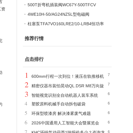
吉
型电磁阀
500T折弯机插装阀WC67Y-500TFCV
工资
4WE10H-50/AG24NZ5L型电磁阀
柱塞泵TFA7VO160LRE2/10-LRB4恒功率
电比例
推荐行情
完
点击排行
1
助
7
600mm行程一次到位！液压在轨推移机
2
7
告别反复调整
精密仪器吊装怕晃动QL.DSR M8万向旋
3
6
转吊环自动对齐吊点
智能视觉识别全自动机器人装车系统
4
6
塑胶原料机械手自动拆包破袋
的
5
6
环保型喷漆房 解决漆雾废气难题
6
6
2026中国通用人工智能大会暨展览会
7
6
（大湾区）
KHC环链气动葫芦1吨报价多少？咨询龙