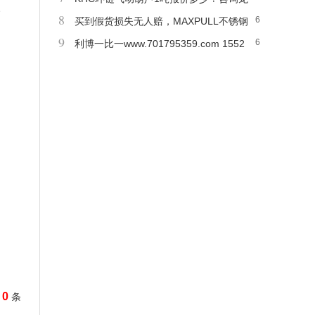
、
8
6
海起重工具原装进口
买到假货损失无人赔，MAXPULL不锈钢
9
6
手摇绞盘假一罚百写进合同
利博一比一www.701795359.com 1552
1557576
0
条