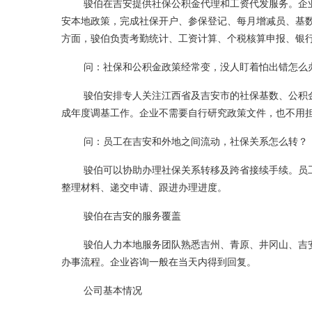
骏伯在吉安提供社保公积金代理和工资代发服务。企
安本地政策，完成社保开户、参保登记、每月增减员、基
方面，骏伯负责考勤统计、工资计算、个税核算申报、银
问：社保和公积金政策经常变，没人盯着怕出错怎么
骏伯安排专人关注江西省及吉安市的社保基数、公积
成年度调基工作。企业不需要自行研究政策文件，也不用
问：员工在吉安和外地之间流动，社保关系怎么转？
骏伯可以协助办理社保关系转移及跨省接续手续。员
整理材料、递交申请、跟进办理进度。
骏伯在吉安的服务覆盖
骏伯人力本地服务团队熟悉吉州、青原、井冈山、吉
办事流程。企业咨询一般在当天内得到回复。
公司基本情况