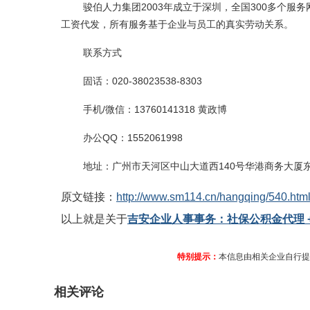
骏伯人力集团
2003年成立于深圳，全国300多个
工资代发，所有服务基于企业与员工的真实劳动关系。
联系方式
固话：
020-38023538-8303
手机
/微信：13760141318 黄政博
办公
QQ：1552061998
地址：广州市天河区中山大道西
140号华港商务大厦东塔
原文链接：
http://www.sm114.cn/hangqing/540.htm
以上就是关于
吉安企业人事事务：社保公积金代理 +
特别提示：
本信息由相关企业自行提
相关评论