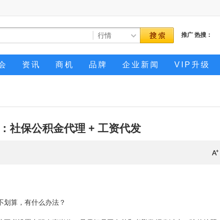
推广
热搜：
会
资讯
商机
品牌
企业新闻
VIP升级
：社保公积金代理 + 工资代发
不划算，有什么办法？