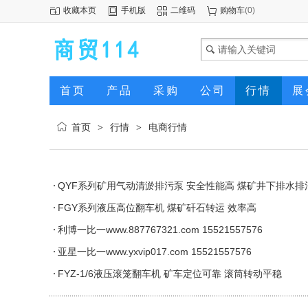
收藏本页
手机版
二维码
购物车
(
0
)
首页
产品
采购
公司
行情
展
首页
行情
电商行情
>
>
QYF系列矿用气动清淤排污泵 安全性能高 煤矿井下排水排
FGY系列液压高位翻车机 煤矿矸石转运 效率高
利博一比一www.887767321.com 15521557576
亚星一比一www.yxvip017.com 15521557576
FYZ-1/6液压滚笼翻车机 矿车定位可靠 滚筒转动平稳