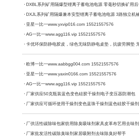
DXBL系列矿用隔爆型锂离子蓄电池电源 零毫秒切换矿用
DXJL系列矿用隔爆兼本安型锂离子蓄电池电源 3路独立机
亚星一比一www.yxvip016.com 15521557576
AG一比一www.agg116.vip 15521557576
卡优环保防静电胶皮，绿色无味防静电桌垫，抗疲劳脚垫 
欧博一比一www.aabbgg004.com 15521557576
亚星一比一www.yaxin0166.com 15521557576
AG一比一www.agg116.vip 15521557576
厂家供应50克瓶装蓝色变色硅胶干燥剂电子变压器防潮包
厂家供应可循环使用干燥剂变色蓝珠干燥剂蓝色硅胶干燥剂
厂供活性碳除味包家纺用除臭吸味剂家具皮革布艺用去味剂
厂家批发活性碳除臭味剂家居吸附剂去味除臭好帮手