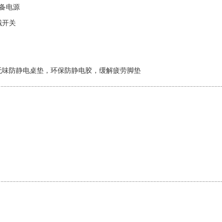
后备电源
械开关
无味防静电桌垫，环保防静电胶，缓解疲劳脚垫