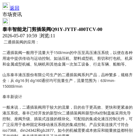
返回
市场资讯
泰丰智能龙门剪插装阀Q91Y-JYTF-400TCV-00
2026-05-07 10:59 浏览:
11
二通插装阀的应用：
二通插装阀一般用于流量大于
150l/min的中压至高压液压系统，以便在各种
用途中提供传动与运动控制。如油压机、塑料成型机、剪切和打包机、机床
和金属成型机械、轧钢机和其他金属一次加工设备、行走车辆、船舶等。
山东泰丰液压股份有限公司生产的二通插装阀系列产品，品种繁多，规格齐
全：从
dg16 到 dg160通径均可批量生产，流量范围为：63l/min-
15000l/min
泰丰新设计
一般来说，二通插装阀用于较大的流量，目的在于更高效、更快和更紧凑的
液压系统。泰丰已经开发的新型
tlc二通插装阀和新型tlfa控制盖板采用先导
控制、座阀升级、插装式连接的模块化、可配组的集成化液压控制元件，可
广泛应用于各种固定和移动液压系统的集成控制。产品安装连接尺寸符合
iso7368、din24342和gb2877。如今的机械需要成本效应和能量效益都特别