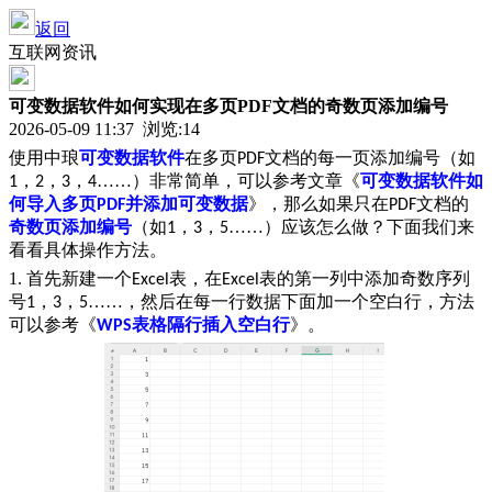
返回
互联网资讯
可变数据软件如何实现在多页PDF文档的奇数页添加编号
2026-05-09 11:37 浏览:
14
使用中琅
可变数据软件
在多页
文档的每一页添加编号（如
PDF
，
，
，
……）非常简单，可以参考文章《
可变数据软件如
1
2
3
4
何导入多页
并添加可变数据
》，那么如果只在
文档的
PDF
PDF
奇数页添加编号
（如
，
，
……）应该怎么做？下面我们来
1
3
5
看看具体操作方法。
1. 首先新建一个
表，在
表的第一列中添加奇数序列
Excel
Excel
号
，
，
……，然后在每一行数据下面加一个空白行，方法
1
3
5
可以参考《
表格隔行插入空白行
》。
WPS