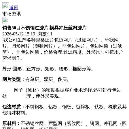
返回
市场资讯
销售80目不锈钢过滤片 模具冲压丝网滤片
2026-05-12 15:19 浏览:
11
我公司生产各种规格滤片包边网片（过滤网片）、环状网
片、凹形网片（碗状网片）、非包边网片、包边网筒（过滤
筒）、非包边网筒，价格合理,过滤精度、外形尺寸可按用户
需求制作。
外形:圆形、正方形、矩形、腰形、椭圆形等。
网片类型：
有单层、双层、多层。
网子（滤材）的密度根据客户要求选择.还可进行包边
处 理，使外形美观。
包边材质：
不锈钢板，铝板，铜板、镀锌板、钛板、橡胶及其
他特殊材料。
原材料：
不锈钢丝网、席型网（密纹网）、铜网、冲孔网（圆