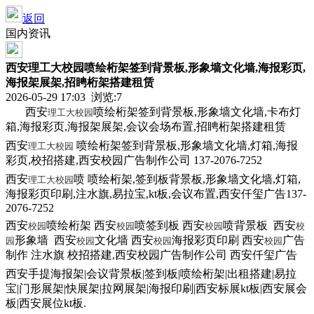
返回
国内资讯
西安理工大校园喷绘桁架签到背景板,形象墙文化墙,海报彩页,
海报架展架,招䀻桁架搭建租赁
2026-05-29 17:03 浏览:
7
西安
喷绘桁架签到背景板,形象墙文化墙,卡布灯
理工大校园
箱,海报彩页,海报架展架,会议会场布置,招䀻桁架搭建租赁
西安
喷绘桁架签到背景板,形象墙文化墙,灯箱,海报
理工大校园
彩页,校招搭建,西安校园广告制作公司 137-2076-7252
西安
喷 喷绘桁架,签到板背景板,形象墙文化墙,灯箱,
理工大校园
海报彩页印刷,注水旗,易拉宝,kt板,会议布置,西安仟玺广告137-
2076-7252
西安
喷绘桁架 西安
喷签到板 西安
喷背景板 西安
校园
校园
校园
校
形象墙 西安
文化墙 西安
海报彩页印刷 西安
广告
园
校园
校园
校园
制作 注水旗 校招搭建,西安校园广告制作公司 西安仟玺广告
西安手提海报架|会议背景板|签到板|喷绘桁架|出租搭建|易拉
宝|门形展架|快展架|拉网展架|海报印刷|西安标展kt板|西安展会
板|西安展位kt板.