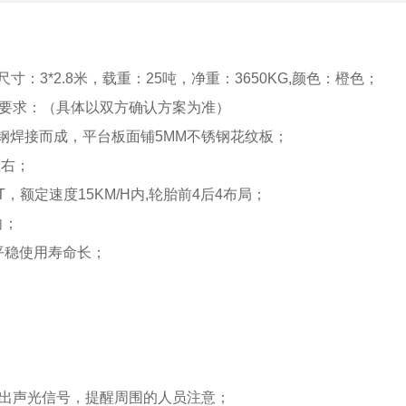
面尺寸：3*2.8米，载重：25吨，净重：3650KG,颜色：橙色；
术要求：（具体以双方确认方案为准）
#型钢焊接而成，平台板面铺5MM不锈钢花纹板；
左右；
5T，额定速度15KM/H内,轮胎前4后4布局；
向；
行平稳使用寿命长；
发出声光信号，提醒周围的人员注意；