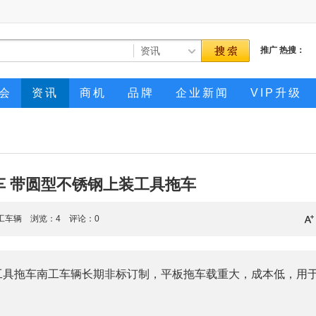
推广
热搜：
会
资讯
商机
品牌
企业新闻
VIP升级
车 带圆型不锈钢上装工具拖车
工车辆 浏览：
4
评论：0
装工具拖车南工车辆长期非标订制，平板拖车载重大，成本低，用