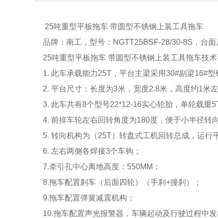
25吨重型平板拖车 带圆型不锈钢上装工具拖车
品牌：南工，型号：NGTT25BSF-28/30-8S，台
25吨重型平板拖车 带圆型不锈钢上装工具拖车技
1. 此车承载能力25T，平台主梁采用30#副梁16
2. 平台尺寸：长度为3米，宽度2.8米，高度约1米
3. 此车共有8个型号22*12-16实心轮胎，单轮载重
4. 前排车轮左右回转角度为180度，便于小半径转
5. 转向机构为（25T）转盘式工机回转总成，运
6. 左右两侧各焊接3个车钩；
7.牵引孔中心离地高度：550MM；
8.拖车配置刹车（后面四轮）（手刹+撞刹）；
9.拖车配置弹簧减震机构；
10.拖车配置声光报警器，车辆起动及行驶过程中