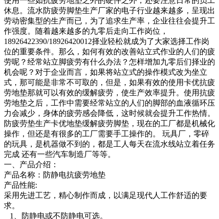
使用一些如抗疲劳地垫之外的硬件之外，还要注意日常的员工
休息。流水防疲劳脚垫生产厂家的电子行业越来越多，呈现出
劳动密集型的生产而已，为了追求生产率，企业往往会提升工
作强度。随着越来越多的九零后走向工作岗位，
18926422390/18926420012择业轻松就成为了大家选择工作岗
位的重要条件。那么，如何有效的改善站立式作业的人们的疲
劳呢？经常站立脚疲劳有什么办法？怎样增加九零后们择业的
机会呢？对于企业而言，如果将站立式的操作模式改为坐立
式，那可能是非常不可取的，但是，如果有效的使用卡优抗疲
劳地垫那就可以有效的缓解疲劳，使生产效率提升。使用抗疲
劳地垫之后，工作中需要经常站立的人们的脚部的血液循环压
力会减少，身体的疲劳感会降低，这时候就会提升工作热情。
防疲劳垫生产卡优地垫缓解疲劳脚垫，现在的工厂都是机械化
操作，但还是有很多的工厂需要手工操作的。 玩具厂，零碎
的玩具，是机器做不到的，都是工人每天在流水线站立着任务
完成 还有一些汽车制造厂等等。
一、产品介绍：
产品名称：防静电抗疲劳地垫
产品性能:
采用先进工艺，精心制作而成，以满足现代人工作舒适的要
求。
1、防静电或不防静电可选。