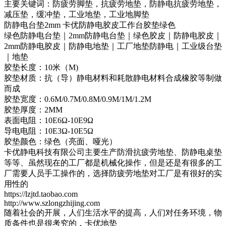
主要关键词：防疲劳脚垫，抗疲劳地垫，防静电抗疲劳地垫，
减压垫，缓冲垫，工业地垫，工业地脚垫
防静电台垫2mm 卡优防静电胶皮工作台胶垫绿色
绿色防静电台垫｜2mm防静电台垫｜绿色胶皮｜防静电胶皮｜
2mm防静电胶皮｜防静电地垫｜工厂地垫防静电｜工业级台垫
｜地垫
胶垫长度：10米（M)
胶垫材质：抗（导）静电材料和耗散静电材料合成橡胶等制做
而成
胶垫宽度：0.6M/0.7M/0.8M/0.9M/1M/1.2M
胶垫厚度：2MM
表面电阻：10E6Ω-10E9Ω
导电电阻：10E3Ω-10E5Ω
胶垫颜色：绿色（亮面、哑光）
卡优静电科技有限公司主要生产防滑抗疲劳地垫、防静电桌垫
等等、虽然现在的工厂都是机械化操作，但是还是有很多的工
厂需要人员手工操作的，选择防疲劳地垫对工厂是有很好的实
用性的
https://lzjtd.taobao.com
http://www.szlongzhijing.com
随着社会的开展，人们生活水平的提高，人们对任务环境，物
质条件也是很考究的，卡优地垫