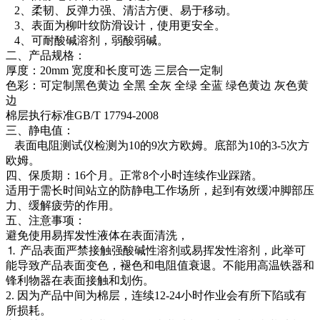
2、柔韧、反弹力强、清洁方便、易于移动。
3、表面为柳叶纹防滑设计，使用更安全。
4、可耐酸碱溶剂，弱酸弱碱。
二、产品规格：
厚度：20mm 宽度和长度可选 三层合一定制
色彩：可定制黑色黄边 全黑 全灰 全绿 全蓝 绿色黄边 灰色黄
边
棉层执行标准GB/T 17794-2008
三、静电值：
表面电阻测试仪检测为10的9次方欧姆。底部为10的3-5次方
欧姆。
四、保质期：16个月。正常8个小时连续作业踩踏。
适用于需长时间站立的防静电工作场所，起到有效缓冲脚部压
力、缓解疲劳的作用。
五、注意事项：
避免使用易挥发性液体在表面清洗，
⒈ 产品表面严禁接触强酸碱性溶剂或易挥发性溶剂，此举可
能导致产品表面变色，褪色和电阻值衰退。不能用高温铁器和
锋利物器在表面接触和划伤。
2. 因为产品中间为棉层，连续12-24小时作业会有所下陷或有
所损耗。