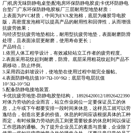
厂|机房无味防静电桌垫|配电房环保防静电胶皮|卡优环防静电
台垫厂|广东环保防静电胶板厂三层耐用型地垫材质：
上表面为PVC材质，中间为EVA发泡棉，底层为橡胶导电胶
版，高密度发泡棉可以提高产品的耐用性和回弹性，从而增强
抗疲劳效果；
与经济型抗疲劳地垫相比，耐用型抗疲劳地垫，表面耐磨防滑
处理，且表面涂层更耐磨，使用寿命更长；
产品特点：
1.依照人体工程学设计，有效减轻站立工作者的疲劳程度。
2.表面采用花纹起到耐磨，防滑。底层采用粗花纹起到产品不
易移动，防止绊倒。
3.采用四边斜坡设计，使地垫在使用过程中能完全服帖。
4.表面防静电抗值10^7Ω-10^9Ω；底层导电层抗值
10^3Ω-10^5Ω
5.配备防静电接地装置.
卡优抗疲劳地垫-防静电胶垫结构， 18926420012/18926422390
对体力劳动的企业而言，站立作业岗位一定要保证员工的休
息，上午或下午都要安排一段时间来休息，这样员工就可以劳
逸结合，创造出更多的价值。休息的时间应该根据具体的工种
而定，有时候脑力劳动的员工则更需要较多的休息时间以保证
工作思路的通畅。为了提升企业员工的素质与质量，企业除了