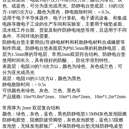
色、或蓝色，可分为亚光或亮光。防静电台垫底层：10的3次
方-10的5次方Ω，颜色为黑色，静电散除时间：＜0.5s。
适用于电子半导体器件、电子计算机、电子通讯设备、和集成
电路等微电子工业的生产车间和实验室，主要用于铺垫桌面、
流水线工作台面、货架及制作防静电地垫等用，且适用于不同
条件、不同环境的需要。
防静电台垫主要用抗(导)静电材料和耗散静电材料合成橡胶等
制作而成。防静电台垫表面层为约0.5mm厚的耗散静电层，底
层为1.5mm厚的导电层、常用2mm双层符合结构。防静电台垫
使用时间长久，具有很好的防酸、、防化学溶剂特性。
表面层：电阻10的7-9次方Ω，颜色为绿色、灰色或兰色，可
分为亚光或亮光
底层：电阻10的3-5次方Ω，颜色为黑色
静电散除时间：< 0.5s
可供颜色有绿色、灰色、兰色、黑色等
产品规格: 10m*0.8m*2mm、10m*1.0m*2mm、10m*1.2m*2mm
常用厚为 2mm 双层复合结构
颜色：绿色，灰色，蓝色，黑色防静电垫3.5MM灰色发泡阻燃
防静电胶垫，阻燃防疲劳脚垫，灰色发泡胶垫，蓝色3.5阻燃
发泡垫，无味发泡胶板厂，环保防静电台垫|无味防静电桌垫