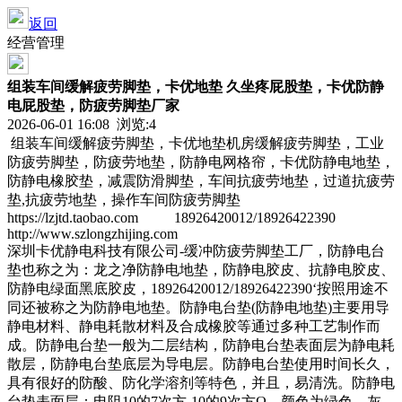
返回
经营管理
组装车间缓解疲劳脚垫，卡优地垫 久坐疼屁股垫，卡优防静
电屁股垫，防疲劳脚垫厂家
2026-06-01 16:08 浏览:
4
组装车间缓解疲劳脚垫，卡优地垫机房缓解疲劳脚垫，工业
防疲劳脚垫，防疲劳地垫，防静电网格帘，卡优防静电地垫，
防静电橡胶垫，减震防滑脚垫，车间抗疲劳地垫，过道抗疲劳
垫,抗疲劳地垫，操作车间防疲劳脚垫
https://lzjtd.taobao.com 18926420012/18926422390
http://www.szlongzhijing.com
深圳卡优静电科技有限公司-缓冲防疲劳脚垫工厂，防静电台
垫也称之为：龙之净防静电地垫，防静电胶皮、抗静电胶皮、
防静电绿面黑底胶皮，18926420012/18926422390‘按照用途不
同还被称之为防静电地垫。防静电台垫(防静电地垫)主要用导
静电材料、静电耗散材料及合成橡胶等通过多种工艺制作而
成。防静电台垫一般为二层结构，防静电台垫表面层为静电耗
散层，防静电台垫底层为导电层。防静电台垫使用时间长久，
具有很好的防酸、防化学溶剂等特色，并且，易清洗。防静电
台垫表面层：电阻10的7次方-10的9次方Ω，颜色为绿色、灰