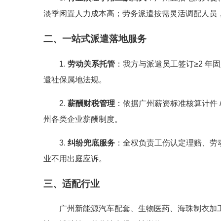
淡季闲置人力成本高；劳务派遣按需灵活调配人员
二、一站式派遣落地服务
1.
劳动关系托管
：我方与派遣员工签订≥2 
遣社保属地法规。
2.
薪酬财税管理
：依据广州薪资标准核算计件 
州各类企业薪酬制度。
3.
纠纷兜底服务
：全权负责工伤认定理赔、劳
业不用出庭应诉。
三、适配行业
广州新能源汽车配套、生物医药、海珠制衣加