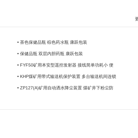
• 茶色保健品瓶 棕色药氺瓶 康跃包装
• 保健品瓶 双层内胆药瓶 康跃包装
• FYF50矿用本安型遥控发射器 接线简单功耗小 便
• KHP煤矿用带式输送机保护装置 多台输送机间连锁
• ZP127(A)矿用自动洒水降尘装置 煤矿井下粉尘防