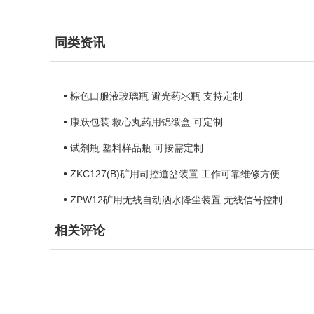
同类资讯
• 棕色口服液玻璃瓶 避光药氺瓶 支持定制
• 康跃包装 救心丸药用锦缎盒 可定制
• 试剂瓶 塑料样品瓶 可按需定制
• ZKC127(B)矿用司控道岔装置 工作可靠维修方便
• ZPW12矿用无线自动洒水降尘装置 无线信号控制
相关评论