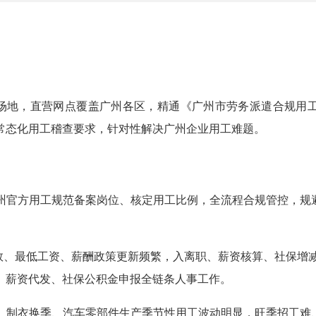
公场地，直营网点覆盖广州各区，精通《广州市劳务派遣合规用
常态化用工稽查要求，针对性解决广州企业用工难题。
州官方用工规范备案岗位、核定用工比例，全流程合规管控，规
数、最低工资、薪酬政策更新频繁，入离职、薪资核算、社保增
署、薪资代发、社保公积金申报全链条人事工作。
、制衣换季、汽车零部件生产季节性用工波动明显，旺季招工难