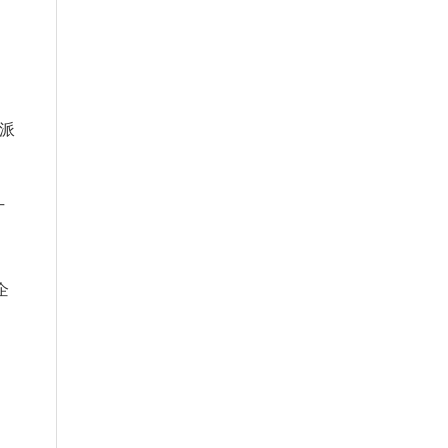
派
广
企