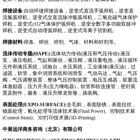
焊接设备
:自动环缝焊接设备，逆变式直流手弧焊机，逆变直
流氯弧焊机，逆变式交直流脉冲氩弧埠机，二氧化碳气体保护
焊机，逆变式cO2气体保护弧焊机，逆变全数字多功能双脉冲
焊机，逆变式自动埋弧焊机，逆变式等离子切割机;
焊接材料
:焊条、焊丝、焊剂、气体、钎料和钎剂等。
流体传动专题(HAPE)
:流体动力传动(液压和气压传动):液压
泵，液压电机，气缸和驱动，液压阀，液压蓄电池，液压循环
元件和液压系统，试验台，水压系统，工业液体(液压油)，过
滤器，软管，集中润滑系统和润滑泵，气动马达，气缸，气压
阀，气压调整装置，整体气压控制装置，电压互感器，双重流
体激励器，压力开关(压力继电器)，软管和软连接管，密封装
置及附件，服务，液压升降龙骨墩，插装阀。
表面处理(EXPO-SURFACE)
:去毛刺，表面除锈，表面拉丝，
镜面处理，氧化处理等流体技术展(Fluid Power)、控制技术展
(Control-Stom)、3D打印技术展(3D-Printing)
中展远洋商务咨询（北京）有限公司