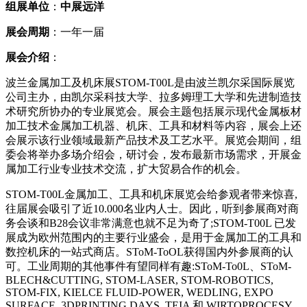
组展单位
：
中展远洋
展会周期
：一年一届
展会介绍
：
波兰金属加工及机床展STOM-T00L是由波兰凯尔采国际展览
公司主办，由凯尔采科技大学、拉多姆理工大学和先进制造技
术研究所协办的专业展览会。展会主题包括展示现代金属板材
加工技术金属加工机器、机床、工具和材料等内容，展会上还
会展示该行业领域最新产品技术及工艺水平。展览会期间，组
委会将举办多场介绍会，研讨会，发布最新市场需求，开展金
属加工行业专业技术交流，扩大贸易合作的机会。
STOM-T00L金属加工、工具和机床展览会给参观者带来惊喜,
往届展会吸引了近10.000名业内人士。因此，听到参展商对商
务会谈和B28会议非常满意也就不足为奇了;STOM-T00L 已发
展成为欧州范围内的主要行业盛会，是用于金属加工的工具和
数控机床的一站式商店。SToM-ToOL获得国内外参展商的认
可。工业周期的其他事件有望同样有趣:SToM-To0L、SToM-
BLECH&CUTTING, STOM-LASER, STOM-ROBOTICS,
STOM-FIX, KIELCE FLUID-POWER, WEDLING, EXPO
SURFACE, 3DPRINTING DAYS, TEIA 和 WIRTOPROCESY.