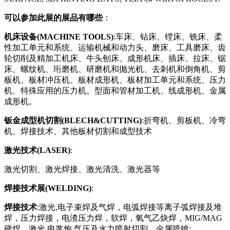
可以参加此展的展品有哪些
：
机床设备(MACHINE TOOLS)
:车床、钻床、镗床、铣床、柔
性加工单元和系统、运输机械和动力头、磨床、工具磨床、齿
轮切削及精加工机床、牛头刨床、成形机床、插床、拉床、锯
床、螺纹机、珩磨机、研磨机和抛光机、去刺机和倒角机、剪
板机、板材冲压机、板材成形机、板材加工单元和系统、压力
机、特殊应用的压力机。型面和管材加工机、线成形机、金属
成形机。
钣金成型机切割(BLECH&CUTTING)
:折弯机、剪板机、冷弯
机、焊接技术、其他板材切割和成型技术
激光技术(LASER)
:
激光切割、激光焊接、激光清洗、激光器等
焊接技术展(WELDING)
:
焊接技术
:激光,电子束焊及气焊，电弧焊接等离子弧焊接及堆
焊，压力焊接，电渣压力焊，软焊，氧气乙炔焊，MIG/MAG
硬焊，激光,电浆炮,气压及水力喷射切割，金属喷镀;