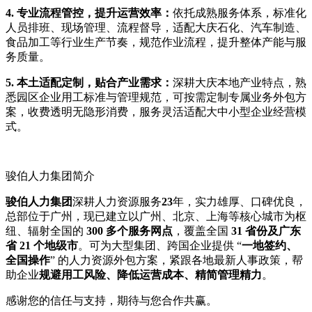
4. 专业流程管控，提升运营效率：
依托成熟服务体系，标准化
人员排班、现场管理、流程督导，适配大庆石化、汽车制造、
食品加工等行业生产节奏，规范作业流程，提升整体产能与服
务质量。
5. 本土适配定制，贴合产业需求：
深耕大庆本地产业特点，熟
悉园区企业用工标准与管理规范，可按需定制专属业务外包方
案，收费透明无隐形消费，服务灵活适配大中小型企业经营模
式。
骏伯人力集团简介
骏伯人力集团
深耕人力资源服务
23
年，实力雄厚、口碑优良，
总部位于广州，现已建立以广州、北京、上海等核心城市为枢
纽、辐射全国的
300 多个服务网点
，覆盖全国
31 省份及广东
省 21 个地级市
。可为大型集团、跨国企业提供 “
一地签约、
全国操作
” 的人力资源外包方案，紧跟各地最新人事政策，帮
助企业
规避用工风险、降低运营成本、精简管理精力
。
感谢您的信任与支持，期待与您合作共赢。