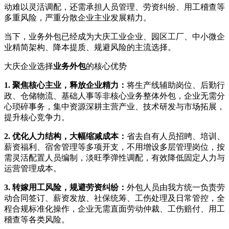
动难以灵活调配，还需承担人员管理、劳资纠纷、用工稽查等
多重风险，严重分散企业主业发展精力。
当下，业务外包已经成为大庆工业企业、园区工厂、中小微企
业精简架构、降本提质、规避风险的主流选择。
大庆企业选择
业务外包
的核心优势
1. 聚焦核心主业，释放企业精力：
将生产线辅助岗位、后勤行
政、仓储物流、基础人事等非核心业务整体外包，企业无需分
心琐碎事务，集中资源深耕主营产业、技术研发与市场拓展，
提升核心竞争力。
2. 优化人力结构，大幅缩减成本：
省去自有人员招䀻、培训、
薪资福利、宿舍管理等多项开支，不用增设多层管理岗位，按
需灵活配置人员编制，淡旺季弹性调配，有效降低固定人力与
运营管理成本。
3. 转嫁用工风险，规避劳资纠纷：
外包人员由我方统一负责劳
动合同签订、薪资发放、社保统筹、工伤处理及日常管控，全
程合规标准化操作，企业无需直面劳动仲裁、工伤赔付、用工
稽查等各类风险。