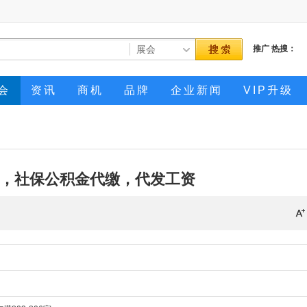
推广
热搜：
会
资讯
商机
品牌
企业新闻
VIP升级
，社保公积金代缴，代发工资