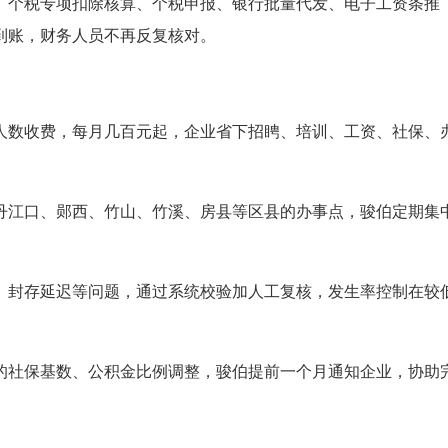
、个税专项扣除核算、个税申报、银行批量代发、电子工资条推
到账，财务人员不再反复核对。
人数收费，每月几百元起，企业省下招䀻、培训、工资、社保、
丹江口、郧西、竹山、竹溪、房县等区县的办事点，骏伯定期集
、封存延迟等问题，通过系统校验加人工复核，发生率控制在较
的社保基数、公积金比例调整，骏伯提前一个月通知企业，协助