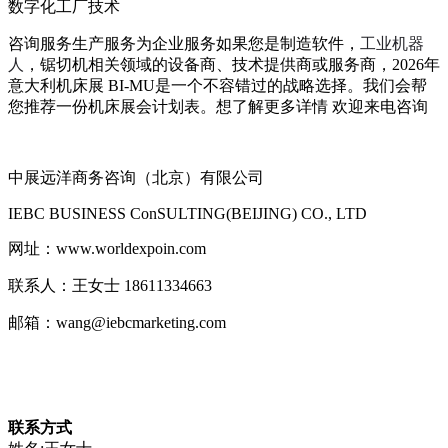
数字化工厂技术
咨询服务生产服务为企业服务
如果您是
制造软件
，
工业机器
人
，
锯切机
相关领域的设备商、技术提供商或服务商，
2026年
意大利机床展 BI-MU
是一个不容错过的战略选择
。
我们
会
帮
您推荐一份
机床
展会计划
表
。
想了解更多详情
欢迎来电
咨询
中展远洋商务咨询（北京）有限公司
IEBC BUSINESS Co
nSULTING(BEIJING) CO., LTD
网址
：
www.worldexpoin.com
联系人：王女士
18611334663
邮箱：
wang
@iebcmarketing.com
联系方式