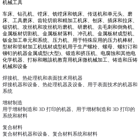
机械工具
车床、钻孔机、镗床、铣镗床和铣床、传送机和单元头、磨
床、工具磨床、齿轮切前和精加工机床、刨床、插床和拉床、
锯切机、攻丝机和攻丝机珩磨机、研磨机、去毛刺和倒角机、
金属板材切割机、金属板材落料、冲孔机、金属板材成型机、
钣金加工单元和系统、压力机、用于特殊应用的压力机棒材、
型材和管材加工机线材成型机用于生产螺栓、螺母、螺钉订和
铆钉的机器金属成型
(大型)、锻造和挤压机、电腐蚀和其他电
化学机器、打标和雕該机教育用机床微机械加工、铸造和压铸
机械和设备
焊接机、热处理机和表面技术用机器
焊接机器和设备
、
热处理机器及设备
、
用于表面技术的机器和
系统
增材制造
用于增材制造和
3D 打印的机器
、
用于增材制造和
3D 打印的
系统和材料
复合材料
复合材料机器和设备
、
复合材料系统和材料