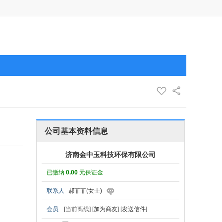
公司基本资料信息
济南金中玉科技环保有限公司
已缴纳
0.00
元保证金
联系人
郝菲菲(女士)
会员
[
当前离线
]
[加为商友]
[发送信件]