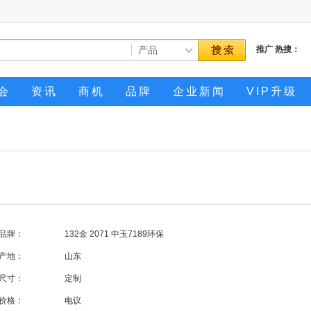
推广
热搜：
会
资讯
商机
品牌
企业新闻
VIP升级
品牌：
132金 2071 中玉7189环保
产地：
山东
尺寸：
定制
价格：
电议