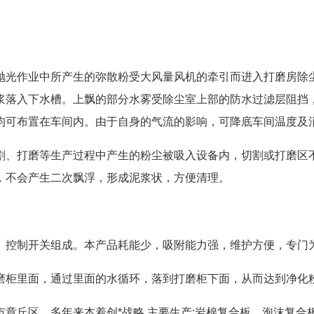
抛光作业中所产生的弥散粉受大风量风机的牵引而进入打磨房除
浆落入下水槽。上飘的部分水雾受除尘室上部的防水过滤层阻挡
均可布置在车间内。由于自身的气流的影响，可降底车间温度及消
割、打磨等生产过程中产生的粉尘被吸入设备内，切割或打磨区
，不会产生二次飘浮，形成泥浆状，方便清理。
、控制开关组成。本产品耗能少，吸附能力强，维护方便，专门
磨柜里面，通过里面的水循环，落到打磨柜下面，从而达到净化
章丘区。多年来本着创*战略,主要生产;岩棉复合板，泡沫复