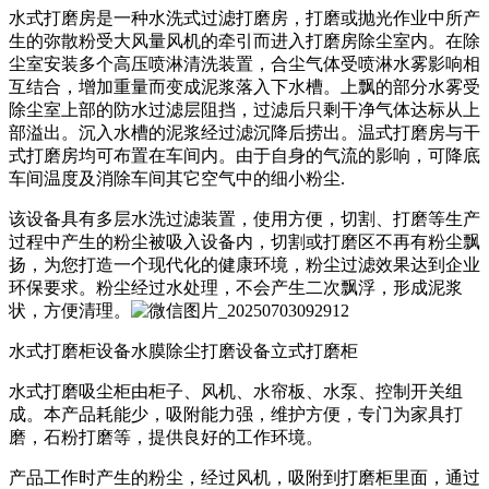
水式打磨房是一种水洗式过滤打磨房，打磨或抛光作业中所产
生的弥散粉受大风量风机的牵引而进入打磨房除尘室内。在除
尘室安装多个高压喷淋清洗装置，合尘气体受喷淋水雾影响相
互结合，增加重量而变成泥浆落入下水槽。上飘的部分水雾受
除尘室上部的防水过滤层阻挡，过滤后只剩干净气体达标从上
部溢出。沉入水槽的泥浆经过滤沉降后捞出。温式打磨房与干
式打磨房均可布置在车间内。由于自身的气流的影响，可降底
车间温度及消除车间其它空气中的细小粉尘.
该设备具有多层水洗过滤装置，使用方便，切割、打磨等生产
过程中产生的粉尘被吸入设备内，切割或打磨区不再有粉尘飘
扬，为您打造一个现代化的健康环境，粉尘过滤效果达到企业
环保要求。粉尘经过水处理，不会产生二次飘浮，形成泥浆
状，方便清理。
水式打磨柜设备水膜除尘打磨设备立式打磨柜
水式打磨吸尘柜由柜子、风机、水帘板、水泵、控制开关组
成。本产品耗能少，吸附能力强，维护方便，专门为家具打
磨，石粉打磨等，提供良好的工作环境。
产品工作时产生的粉尘，经过风机，吸附到打磨柜里面，通过