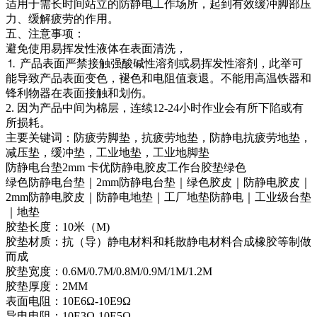
适用于需长时间站立的防静电工作场所，起到有效缓冲脚部压
力、缓解疲劳的作用。
五、注意事项：
避免使用易挥发性液体在表面清洗，
⒈ 产品表面严禁接触强酸碱性溶剂或易挥发性溶剂，此举可
能导致产品表面变色，褪色和电阻值衰退。不能用高温铁器和
锋利物器在表面接触和划伤。
2. 因为产品中间为棉层，连续12-24小时作业会有所下陷或有
所损耗。
主要关键词：防疲劳脚垫，抗疲劳地垫，防静电抗疲劳地垫，
减压垫，缓冲垫，工业地垫，工业地脚垫
防静电台垫2mm 卡优防静电胶皮工作台胶垫绿色
绿色防静电台垫｜2mm防静电台垫｜绿色胶皮｜防静电胶皮｜
2mm防静电胶皮｜防静电地垫｜工厂地垫防静电｜工业级台垫
｜地垫
胶垫长度：10米（M)
胶垫材质：抗（导）静电材料和耗散静电材料合成橡胶等制做
而成
胶垫宽度：0.6M/0.7M/0.8M/0.9M/1M/1.2M
胶垫厚度：2MM
表面电阻：10E6Ω-10E9Ω
导电电阻：10E3Ω-10E5Ω