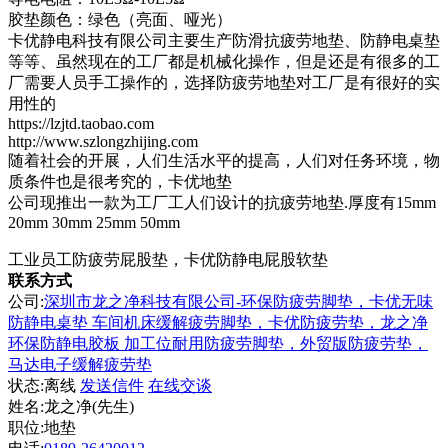
胶垫颜色：绿色（亮面、哑光）
卡优静电科技有限公司主要生产防滑抗疲劳地垫、防静电桌垫
等等、虽然现在的工厂都是机械化操作，但是还是有很多的工
厂需要人员手工操作的，选择防疲劳地垫对工厂是有很好的实
用性的
https://lzjtd.taobao.com
http://www.szlongzhijing.com
随着社会的开展，人们生活水平的提高，人们对任务环境，物
质条件也是很考究的，卡优地垫
公司现推出一款为工厂工人们设计的抗疲劳地垫.厚度有15mm
20mm 30mm 25mm 50mm
工业员工防疲劳屁股垫，卡优防静电屁股软垫
联系方式
公司:
深圳市龙之净科技有限公司-环保防疲劳脚垫，卡优无味
防静电桌垫 车间机床缓解疲劳脚垫，卡优防疲劳垫，龙之净
环保防静电胶板 加工位耐用防疲劳脚垫，外贸版防疲劳垫，
马达电子缓解疲劳垫
状态:
离线
发送信件
在线交谈
姓名:龙之净(先生)
职位:地垫