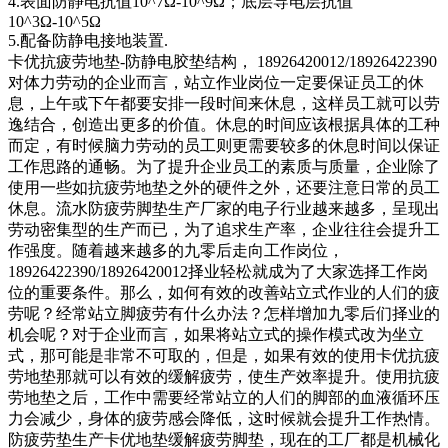
4.表面防静电抗值10^7Ω-10^9Ω；底层导电层抗值
10^3Ω-10^5Ω
5.配备防静电接地装置.
卡优抗疲劳地垫-防静电胶垫结构， 18926420012/18926422390
对体力劳动的企业而言，站立作业岗位一定要保证员工的休
息，上午或下午都要安排一段时间来休息，这样员工就可以劳
逸结合，创造出更多的价值。休息的时间应该根据具体的工种
而定，有时候脑力劳动的员工则更需要较多的休息时间以保证
工作思路的通畅。为了提升企业员工的素质与质量，企业除了
使用一些如抗疲劳地垫之外的硬件之外，还要注意日常的员工
休息。流水防疲劳脚垫生产厂家的电子行业越来越多，呈现出
劳动密集型的生产而已，为了追求生产率，企业往往会提升工
作强度。随着越来越多的九零后走向工作岗位，
18926422390/18926420012择业轻松就成为了大家选择工作岗
位的重要条件。那么，如何有效的改善站立式作业的人们的疲
劳呢？经常站立脚疲劳有什么办法？怎样增加九零后们择业的
机会呢？对于企业而言，如果将站立式的操作模式改为坐立
式，那可能是非常不可取的，但是，如果有效的使用卡优抗疲
劳地垫那就可以有效的缓解疲劳，使生产效率提升。使用抗疲
劳地垫之后，工作中需要经常站立的人们的脚部的血液循环压
力会减少，身体的疲劳感会降低，这时候就会提升工作热情。
防疲劳垫生产卡优地垫缓解疲劳脚垫，现在的工厂都是机械化