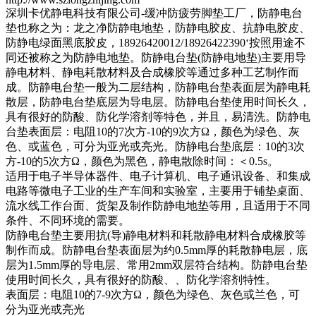
深圳卡优静电科技有限公司-缓冲防疲劳脚垫工厂，防静电台
垫也称之为：龙之净防静电地垫，防静电胶皮、抗静电胶皮、
防静电绿面黑底胶皮，18926420012/18926422390‘按照用途不
同还被称之为防静电地垫。防静电台垫(防静电地垫)主要用导
静电材料、静电耗散材料及合成橡胶等通过多种工艺制作而
成。防静电台垫一般为二层结构，防静电台垫表面层为静电耗
散层，防静电台垫底层为导电层。防静电台垫使用时间长久，
具有很好的防酸、防化学溶剂等特色，并且，易清洗。防静电
台垫表面层：电阻10的7次方-10的9次方Ω，颜色为绿色、灰
色、或蓝色，可分为亚光或亮光。防静电台垫底层：10的3次
方-10的5次方Ω，颜色为黑色，静电散除时间：＜0.5s。
适用于电子半导体器件、电子计算机、电子通讯设备、和集成
电路等微电子工业的生产车间和实验室，主要用于铺垫桌面、
流水线工作台面、货架及制作防静电地垫等用，且适用于不同
条件、不同环境的需要。
防静电台垫主要用抗(导)静电材料和耗散静电材料合成橡胶等
制作而成。防静电台垫表面层为约0.5mm厚的耗散静电层，底
层为1.5mm厚的导电层、常用2mm双层符合结构。防静电台垫
使用时间长久，具有很好的防酸、、防化学溶剂特性。
表面层：电阻10的7-9次方Ω，颜色为绿色、灰色或兰色，可
分为亚光或亮光