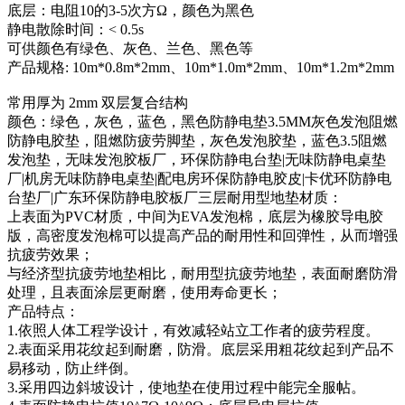
底层：电阻10的3-5次方Ω，颜色为黑色
静电散除时间：< 0.5s
可供颜色有绿色、灰色、兰色、黑色等
产品规格: 10m*0.8m*2mm、10m*1.0m*2mm、10m*1.2m*2mm
常用厚为 2mm 双层复合结构
颜色：绿色，灰色，蓝色，黑色防静电垫3.5MM灰色发泡阻燃
防静电胶垫，阻燃防疲劳脚垫，灰色发泡胶垫，蓝色3.5阻燃
发泡垫，无味发泡胶板厂，环保防静电台垫|无味防静电桌垫
厂|机房无味防静电桌垫|配电房环保防静电胶皮|卡优环防静电
台垫厂|广东环保防静电胶板厂三层耐用型地垫材质：
上表面为PVC材质，中间为EVA发泡棉，底层为橡胶导电胶
版，高密度发泡棉可以提高产品的耐用性和回弹性，从而增强
抗疲劳效果；
与经济型抗疲劳地垫相比，耐用型抗疲劳地垫，表面耐磨防滑
处理，且表面涂层更耐磨，使用寿命更长；
产品特点：
1.依照人体工程学设计，有效减轻站立工作者的疲劳程度。
2.表面采用花纹起到耐磨，防滑。底层采用粗花纹起到产品不
易移动，防止绊倒。
3.采用四边斜坡设计，使地垫在使用过程中能完全服帖。