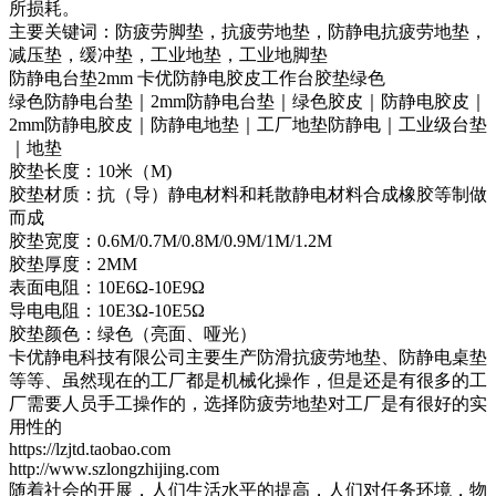
所损耗。
主要关键词：防疲劳脚垫，抗疲劳地垫，防静电抗疲劳地垫，
减压垫，缓冲垫，工业地垫，工业地脚垫
防静电台垫2mm 卡优防静电胶皮工作台胶垫绿色
绿色防静电台垫｜2mm防静电台垫｜绿色胶皮｜防静电胶皮｜
2mm防静电胶皮｜防静电地垫｜工厂地垫防静电｜工业级台垫
｜地垫
胶垫长度：10米（M)
胶垫材质：抗（导）静电材料和耗散静电材料合成橡胶等制做
而成
胶垫宽度：0.6M/0.7M/0.8M/0.9M/1M/1.2M
胶垫厚度：2MM
表面电阻：10E6Ω-10E9Ω
导电电阻：10E3Ω-10E5Ω
胶垫颜色：绿色（亮面、哑光）
卡优静电科技有限公司主要生产防滑抗疲劳地垫、防静电桌垫
等等、虽然现在的工厂都是机械化操作，但是还是有很多的工
厂需要人员手工操作的，选择防疲劳地垫对工厂是有很好的实
用性的
https://lzjtd.taobao.com
http://www.szlongzhijing.com
随着社会的开展，人们生活水平的提高，人们对任务环境，物