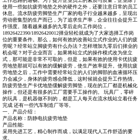
工作思路的通畅。为了提升企业员工的素质与质量，企业除了
使用一些如抗疲劳地垫之外的硬件之外，还要注意日常的员工
休息。流水防疲劳脚垫生产厂家的电子行业越来越多，呈现出
劳动密集型的生产而已，为了追求生产率，企业往往会提升工
作强度。随着越来越多的九零后走向工作岗位，
18926422390/18926420012择业轻松就成为了大家选择工作岗
位的重要条件。那么，如何有效的改善站立式作业的人们的疲
劳呢？经常站立脚疲劳有什么办法？怎样增加九零后们择业的
机会呢？对于企业而言，如果将站立式的操作模式改为坐立
式，那可能是非常不可取的，但是，如果有效的使用卡优抗疲
劳地垫那就可以有效的缓解疲劳，使生产效率提升。使用抗疲
劳地垫之后，工作中需要经常站立的人们的脚部的血液循环压
力会减少，身体的疲劳感会降低，这时候就会提升工作热情。
防疲劳垫生产卡优地垫缓解疲劳脚垫，现在的工厂都是机械化
操作，但还是有很多的工厂需要手工操作的。 玩具厂，零碎
的玩具，是机器做不到的，都是工人每天在流水线站立着任务
完成 还有一些汽车制造厂等等。
一、产品介绍：
产品名称：防静电抗疲劳地垫
产品性能:
采用先进工艺，精心制作而成，以满足现代人工作舒适的要
求。