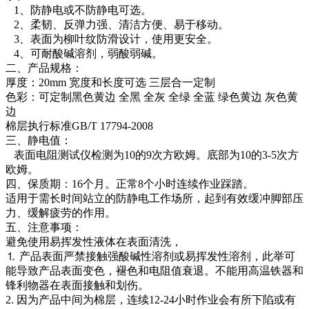
1、防静电或不防静电可选。
2、柔韧、反弹力强、清洁方便、易于移动。
3、表面为柳叶纹防滑设计，使用更安全。
4、可耐酸碱溶剂，弱酸弱碱。
二、产品规格：
厚度：20mm 宽度和长度可选 三层合一定制
色彩：可定制黑色黄边 全黑 全灰 全绿 全蓝 绿色黄边 灰色黄
边
棉层执行标准GB/T 17794-2008
三、静电值：
表面电阻测试仪检测为10的9次方欧姆。底部为10的3-5次方
欧姆。
四、保质期：16个月。正常8个小时连续作业踩踏。
适用于需长时间站立的防静电工作场所，起到有效缓冲脚部压
力、缓解疲劳的作用。
五、注意事项：
避免使用易挥发性液体在表面清洗，
⒈ 产品表面严禁接触强酸碱性溶剂或易挥发性溶剂，此举可
能导致产品表面变色，褪色和电阻值衰退。不能用高温铁器和
锋利物器在表面接触和划伤。
2. 因为产品中间为棉层，连续12-24小时作业会有所下陷或有