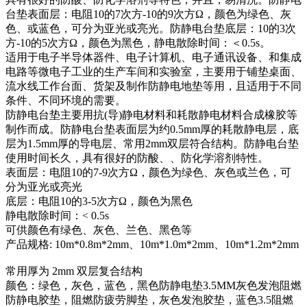
台垫表面层：电阻10的7次方-10的9次方Ω，颜色为绿色、灰
色、或蓝色，可分为亚光或亮光。防静电台垫底层：10的3次
方-10的5次方Ω，颜色为黑色，静电散除时间：＜0.5s。
适用于电子半导体器件、电子计算机、电子通讯设备、和集成
电路等微电子工业的生产车间和实验室，主要用于铺垫桌面、
流水线工作台面、货架及制作防静电地垫等用，且适用于不同
条件、不同环境的需要。
防静电台垫主要用抗(导)静电材料和耗散静电材料合成橡胶等
制作而成。防静电台垫表面层为约0.5mm厚的耗散静电层，底
层为1.5mm厚的导电层、常用2mm双层符合结构。防静电台垫
使用时间长久，具有很好的防酸、、防化学溶剂特性。
表面层：电阻10的7-9次方Ω，颜色为绿色、灰色或兰色，可
分为亚光或亮光
底层：电阻10的3-5次方Ω，颜色为黑色
静电散除时间：< 0.5s
可供颜色有绿色、灰色、兰色、黑色等
产品规格: 10m*0.8m*2mm、10m*1.0m*2mm、10m*1.2m*2mm
常用厚为 2mm 双层复合结构
颜色：绿色，灰色，蓝色，黑色防静电垫3.5MM灰色发泡阻燃
防静电胶垫，阻燃防疲劳脚垫，灰色发泡胶垫，蓝色3.5阻燃