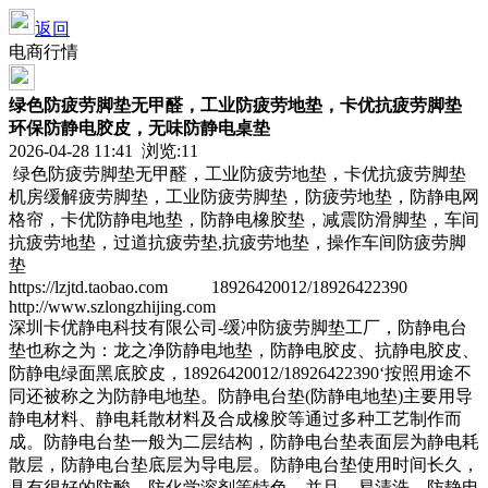
返回
电商行情
绿色防疲劳脚垫无甲醛，工业防疲劳地垫，卡优抗疲劳脚垫
环保防静电胶皮，无味防静电桌垫
2026-04-28 11:41 浏览:
11
绿色防疲劳脚垫无甲醛，工业防疲劳地垫，卡优抗疲劳脚垫
机房缓解疲劳脚垫，工业防疲劳脚垫，防疲劳地垫，防静电网
格帘，卡优防静电地垫，防静电橡胶垫，减震防滑脚垫，车间
抗疲劳地垫，过道抗疲劳垫,抗疲劳地垫，操作车间防疲劳脚
垫
https://lzjtd.taobao.com 18926420012/18926422390
http://www.szlongzhijing.com
深圳卡优静电科技有限公司-缓冲防疲劳脚垫工厂，防静电台
垫也称之为：龙之净防静电地垫，防静电胶皮、抗静电胶皮、
防静电绿面黑底胶皮，18926420012/18926422390‘按照用途不
同还被称之为防静电地垫。防静电台垫(防静电地垫)主要用导
静电材料、静电耗散材料及合成橡胶等通过多种工艺制作而
成。防静电台垫一般为二层结构，防静电台垫表面层为静电耗
散层，防静电台垫底层为导电层。防静电台垫使用时间长久，
具有很好的防酸、防化学溶剂等特色，并且，易清洗。防静电