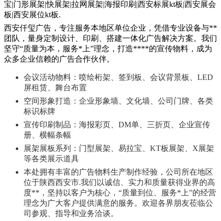
宝|门形展架|快展架|拉网展架|海报印刷|西安标展kt板|西安展会
板|西安展位kt板.
西安仟玺广告，专注服务本地区单位企业，凭借专业设备与**
团队，量身定制设计、印刷、搭建一体化广告解决方案。我们
坚守“质量为本，服务*上”理念，打造****的宣传物料，成为
众多企业信赖的广告合作伙伴。
会议活动物料：喷绘桁架、签到板、会议背景板、LED
屏租赁、舞台布置
空间形象打造：企业形象墙、文化墙、公司门牌、各类
标识标牌
宣传印刷制品：海报彩页、DM单、三折页、企业宣传
册、横幅条幅
展架展板系列：门型展架、易拉宝、KT板展架、X展架
等各类展示道具
本处拥有丰富的广告物料生产制作经验，公司所在地区
位于陕西西安市.我们以诚信、实力和质量获得业界的高
度**，坚持以客户为核心，“质量到位、服务*上”的经营
理念为广大客户提供满意的服务。欢迎各界朋友莅临公
司参观、指导和业务洽谈。