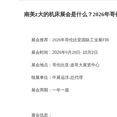
南美
z大的机床展会是什么？
2026年
展会推荐：
2026年哥伦比亚国际工业展FIB
展会时间：
202
6
年
9
月
28
日
-
10月2
日
展会地点：
哥伦比亚
-波哥大
展览中心
组展单位：
中展远洋
-总代理
展会周期：
一年一届
展会信息
：