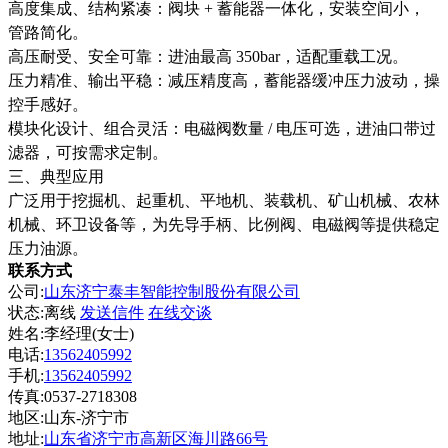
高度集成、结构紧凑：阀块
+ 蓄能器一体化，安装空间小，
管路简化。
高压耐受、安全可靠：进油最高
350bar，适配重载工况。
压力精准、输出平稳：减压精度高，蓄能器缓冲压力波动，操
控手感好。
模块化设计、组合灵活：电磁阀数量
/ 电压可选，进油口带过
滤器，可按需求定制。
三、典型应用
广泛用于挖掘机、起重机、平地机、装载机、矿山机械、农林
机械、环卫设备等，为先导手柄、比例阀、电磁阀等提供稳定
压力油源。
联系方式
公司:
山东济宁泰丰智能控制股份有限公司
状态:
离线
发送信件
在线交谈
姓名:李经理(女士)
电话:
13562405992
手机:
13562405992
传真:0537-2718308
地区:山东-济宁市
地址:
山东省济宁市高新区海川路66号