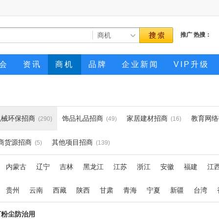
推广
热搜：
会
资讯
商机
品牌
企业新闻
VIP升级
机械环保招商
饰品礼品招商
家居建材招商
教育网络
(290)
(49)
(16)
商货源招商
其他项目招商
(5)
(139)
内蒙古
辽宁
吉林
黑龙江
江苏
浙江
安徽
福建
江
贵州
云南
西藏
陕西
甘肃
青海
宁夏
新疆
台湾
井下粉尘防治用