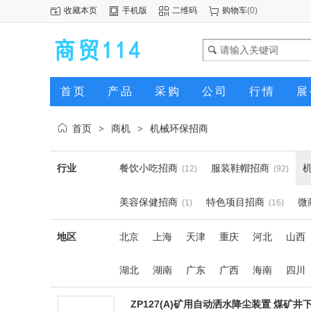
收藏本页
手机版
二维码
购物车
(
0
)
首页
产品
采购
公司
行情
展
首页
商机
机械环保招商
>
>
行业
餐饮小吃招商
服装鞋帽招商
(12)
(92)
美容保健招商
特色项目招商
微
(1)
(16)
地区
北京
上海
天津
重庆
河北
山西
湖北
湖南
广东
广西
海南
四川
ZP127(A)矿用自动洒水降尘装置 煤矿