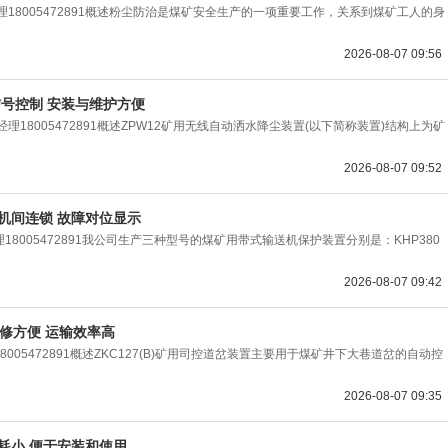
经理18005472891概述粉尘防治是煤矿安全生产的一项重要工作，关系到煤矿工人的身
2026-08-07 09:56
信号控制 安装与维护方便
18005472891概述ZPW12矿用无线自动洒水降尘装置(以下简称装置)结构上为矿
2026-08-07 09:52
机间连锁 故障对位显示
8005472891我公司生产三种型号的煤矿用带式输送机保护装置分别是：KHP380
2026-08-07 09:42
维修方便 运输效率高
8005472891概述ZKC127(B)矿用司控道岔装置主要用于煤矿井下大巷道岔的自动控
2026-08-07 09:35
功耗小 便于安装和使用