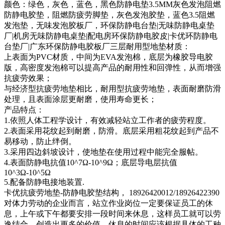
颜色：绿色，灰色，蓝色，黑色防静电垫3.5MM灰色发泡阻燃
防静电胶垫，阻燃防疲劳脚垫，灰色发泡胶垫，蓝色3.5阻燃
发泡垫，无味发泡胶板厂，环保防静电台垫|无味防静电桌垫
厂|机房无味防静电桌垫|配电房环保防静电胶皮|卡优环防静电
台垫厂|广东环保防静电胶板厂三层耐用型地垫材质：
上表面为PVC材质，中间为EVA发泡棉，底层为橡胶导电胶
版，高密度发泡棉可以提高产品的耐用性和回弹性，从而增强
抗疲劳效果；
与经济型抗疲劳地垫相比，耐用型抗疲劳地垫，表面耐磨防滑
处理，且表面涂层更耐磨，使用寿命更长；
产品特点：
1.依照人体工程学设计，有效减轻站立工作者的疲劳程度。
2.表面采用花纹起到耐磨，防滑。底层采用粗花纹起到产品不
易移动，防止绊倒。
3.采用四边斜坡设计，使地垫在使用过程中能完全服帖。
4.表面防静电抗值10^7Ω-10^9Ω；底层导电层抗值
10^3Ω-10^5Ω
5.配备防静电接地装置.
卡优抗疲劳地垫-防静电胶垫结构， 18926420012/18926422390
对体力劳动的企业而言，站立作业岗位一定要保证员工的休
息，上午或下午都要安排一段时间来休息，这样员工就可以劳
逸结合，创造出更多的价值。休息的时间应该根据具体的工种