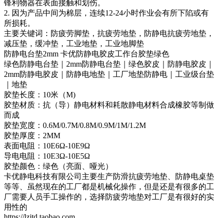
锋利物器在表面接触和划伤。
2. 因为产品中间为棉层，连续12-24小时作业会有所下陷或有
所损耗。
主要关键词：防疲劳脚垫，抗疲劳地垫，防静电抗疲劳地垫，
减压垫，缓冲垫，工业地垫，工业地脚垫
防静电台垫2mm 卡优防静电胶皮工作台胶垫绿色
绿色防静电台垫｜2mm防静电台垫｜绿色胶皮｜防静电胶皮｜
2mm防静电胶皮｜防静电地垫｜工厂地垫防静电｜工业级台垫
｜地垫
胶垫长度：10米（M)
胶垫材质：抗（导）静电材料和耗散静电材料合成橡胶等制做
而成
胶垫宽度：0.6M/0.7M/0.8M/0.9M/1M/1.2M
胶垫厚度：2MM
表面电阻：10E6Ω-10E9Ω
导电电阻：10E3Ω-10E5Ω
胶垫颜色：绿色（亮面、哑光）
卡优静电科技有限公司主要生产防滑抗疲劳地垫、防静电桌垫
等等、虽然现在的工厂都是机械化操作，但是还是有很多的工
厂需要人员手工操作的，选择防疲劳地垫对工厂是有很好的实
用性的
https://lzjtd.taobao.com