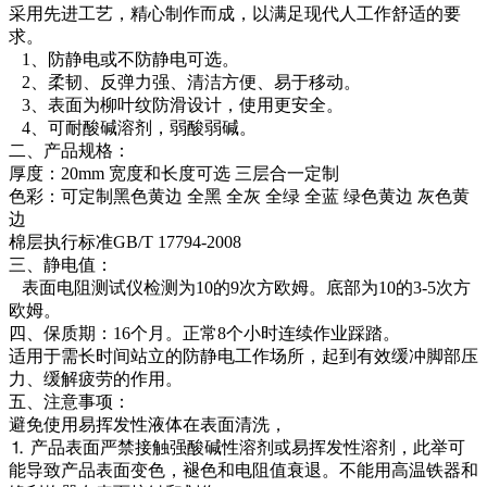
采用先进工艺，精心制作而成，以满足现代人工作舒适的要
求。
1、防静电或不防静电可选。
2、柔韧、反弹力强、清洁方便、易于移动。
3、表面为柳叶纹防滑设计，使用更安全。
4、可耐酸碱溶剂，弱酸弱碱。
二、产品规格：
厚度：20mm 宽度和长度可选 三层合一定制
色彩：可定制黑色黄边 全黑 全灰 全绿 全蓝 绿色黄边 灰色黄
边
棉层执行标准GB/T 17794-2008
三、静电值：
表面电阻测试仪检测为10的9次方欧姆。底部为10的3-5次方
欧姆。
四、保质期：16个月。正常8个小时连续作业踩踏。
适用于需长时间站立的防静电工作场所，起到有效缓冲脚部压
力、缓解疲劳的作用。
五、注意事项：
避免使用易挥发性液体在表面清洗，
⒈ 产品表面严禁接触强酸碱性溶剂或易挥发性溶剂，此举可
能导致产品表面变色，褪色和电阻值衰退。不能用高温铁器和