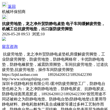
返回
机械环保招商
抗疲劳地垫，龙之净外贸防静电桌垫 电子车间缓解疲劳垫，
机械工位抗疲劳地垫，出口版防疲劳脚垫
2026-05-28 09:53 浏览:
10
留言咨询
抗疲劳地垫，龙之净外贸防静电桌垫机房缓解疲劳脚垫，工
业防疲劳脚垫，防疲劳地垫，防静电网格帘，卡优防静电地
垫，防静电橡胶垫，减震防滑脚垫，车间抗疲劳地垫，过道抗
疲劳垫,抗疲劳地垫，操作车间防疲劳脚垫
https://lzjtd.taobao.com 18926420012/18926422390
http://www.szlongzhijing.com
深圳卡优静电科技有限公司-缓冲防疲劳脚垫工厂，防静电台
垫也称之为：龙之净防静电地垫，防静电胶皮、抗静电胶皮、
防静电绿面黑底胶皮，18926420012/18926422390‘按照用途不
同还被称之为防静电地垫。防静电台垫(防静电地垫)主要用导
静电材料、静电耗散材料及合成橡胶等通过多种工艺制作而
成。防静电台垫一般为二层结构，防静电台垫表面层为静电耗