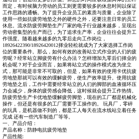
而定，有时候脑力劳动的员工则更需要较多的休息时间以保证
工作思路的通畅。为了提升企业员工的素质与质量，企业除了
使用一些如抗疲劳地垫之外的硬件之外，还要注意日常的员工
休息。流水防疲劳脚垫生产厂家的电子行业越来越多，呈现出
劳动密集型的生产而已，为了追求生产率，企业往往会提升工
作强度。随着越来越多的九零后走向工作岗位，
18926422390/18926420012择业轻松就成为了大家选择工作岗
位的重要条件。那么，如何有效的改善站立式作业的人们的疲
劳呢？经常站立脚疲劳有什么办法？怎样增加九零后们择业的
机会呢？对于企业而言，如果将站立式的操作模式改为坐立
式，那可能是非常不可取的，但是，如果有效的使用卡优抗疲
劳地垫那就可以有效的缓解疲劳，使生产效率提升。使用抗疲
劳地垫之后，工作中需要经常站立的人们的脚部的血液循环压
力会减少，身体的疲劳感会降低，这时候就会提升工作热情。
防疲劳垫生产卡优地垫缓解疲劳脚垫，现在的工厂都是机械化
操作，但还是有很多的工厂需要手工操作的。 玩具厂，零碎
的玩具，是机器做不到的，都是工人每天在流水线站立着任务
完成 还有一些汽车制造厂等等。
一、产品介绍：
产品名称：防静电抗疲劳地垫
产品性能: