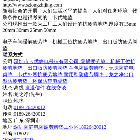
http://www.szlongzhijing.com
随着社会的开展，人们生活水平的提高，人们对任务环境，物
质条件也是很考究的，卡优地垫
公司现推出一款为工厂工人们设计的抗疲劳地垫.厚度有15mm
20mm 30mm 25mm 50mm
电子车间缓解疲劳垫，机械工位抗疲劳地垫，出口版防疲劳脚
垫
联系方式
公司:
深圳市卡优静电科技有限公司-缓解疲劳垫，机械工位抗
疲劳地垫，出口版防疲劳脚垫 兰色防疲劳脚垫，无味防静电
桌垫，卡优外贸抗疲劳地垫 耐用型防疲劳脚垫，龙之净出口
型防疲劳垫，环保防静电桌垫
状态:
离线
发送信件
在线交谈
姓名:龙之净(先生)
职位:地垫
电话:
0189-26420012
传真:0189-26420012
地区:广东-深圳市
地址:
深圳防静电防疲劳脚垫工业区18926420012
邮编:518027
QQ:
957182835