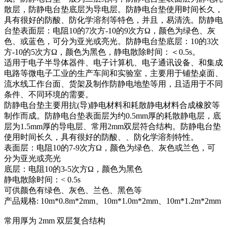
散层，防静电台垫底层为导电层。防静电台垫使用时间长久，
具有很好的防酸、防化学溶剂等特色，并且，易清洗。防静电
台垫表面层：电阻10的7次方-10的9次方Ω，颜色为绿色、灰
色、或蓝色，可分为亚光或亮光。防静电台垫底层：10的3次
方-10的5次方Ω，颜色为黑色，静电散除时间：＜0.5s。
适用于电子半导体器件、电子计算机、电子通讯设备、和集成
电路等微电子工业的生产车间和实验室，主要用于铺垫桌面、
流水线工作台面、货架及制作防静电地垫等用，且适用于不同
条件、不同环境的需要。
防静电台垫主要用抗(导)静电材料和耗散静电材料合成橡胶等
制作而成。防静电台垫表面层为约0.5mm厚的耗散静电层，底
层为1.5mm厚的导电层、常用2mm双层符合结构。防静电台垫
使用时间长久，具有很好的防酸、、防化学溶剂特性。
表面层：电阻10的7-9次方Ω，颜色为绿色、灰色或兰色，可
分为亚光或亮光
底层：电阻10的3-5次方Ω，颜色为黑色
静电散除时间：< 0.5s
可供颜色有绿色、灰色、兰色、黑色等
产品规格: 10m*0.8m*2mm、10m*1.0m*2mm、10m*1.2m*2mm
常用厚为 2mm 双层复合结构