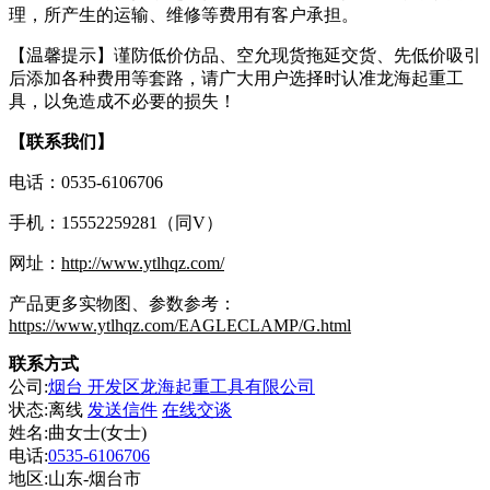
理，所产生的运输、维修等费用有客户承担。
【温馨提示】谨防低价仿品、空允现货拖延交货、先低价吸引
后添加各种费用等套路，请广大用户选择时认准龙海起重工
具，以免造成不必要的损失！
【联系我们】
电话：0535-6106706
手机：15552259281（同V）
网址：
http://www.ytlhqz.com/
产品更多实物图、参数参考：
https://www.ytlhqz.com/EAGLECLAMP/G.html
联系方式
公司:
烟台 开发区龙海起重工具有限公司
状态:
离线
发送信件
在线交谈
姓名:曲女士(女士)
电话:
0535-6106706
地区:山东-烟台市