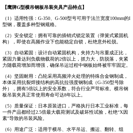
【鹰牌G型横吊钢板吊装夹具产品特点】
（1）适用性强：G-350、G-500型号可用于法兰宽度100mm的I
型钢，覆盖多种型钢规格。
（2）安全锁定：拥有可靠的插销式锁定装置（弹簧式紧固机
构），即使在高频作业下也能稳定自锁，杜绝意外松脱。
（3）自动紧固：设计自动紧固机构，夹持力与吊重成正比，
紧固力量达到负载物载荷的2倍以上，抓力大，防脱落，夹紧
力随载荷增加而增强，确保吊运过程中钢板始终被牢牢固定。
（4）坚固耐用：凸轮采用高频淬火处理的特殊合金钢制成，
本体采用抗裂焊接结构的高抗拉强度钢制成（G-350型号除
外），拥有5倍以上的安全系数，符合行业严苛标准。横吊钢
板吊装夹具正常使用寿命可达8年以上。
（5）质量保证：日本原装进口，严格执行日本工业标准，每
一件产品都经过2.5倍最大载荷测试及破坏性试验，杜绝“X因
素”导致的吊装风险。
（6）用途广泛：适用于横吊、水平吊运、搬运、翻转、组