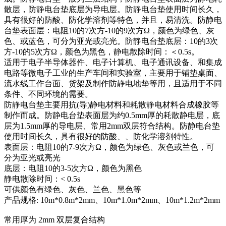
散层，防静电台垫底层为导电层。防静电台垫使用时间长久，
具有很好的防酸、防化学溶剂等特色，并且，易清洗。防静电
台垫表面层：电阻10的7次方-10的9次方Ω，颜色为绿色、灰
色、或蓝色，可分为亚光或亮光。防静电台垫底层：10的3次
方-10的5次方Ω，颜色为黑色，静电散除时间：＜0.5s。
适用于电子半导体器件、电子计算机、电子通讯设备、和集成
电路等微电子工业的生产车间和实验室，主要用于铺垫桌面、
流水线工作台面、货架及制作防静电地垫等用，且适用于不同
条件、不同环境的需要。
防静电台垫主要用抗(导)静电材料和耗散静电材料合成橡胶等
制作而成。防静电台垫表面层为约0.5mm厚的耗散静电层，底
层为1.5mm厚的导电层、常用2mm双层符合结构。防静电台垫
使用时间长久，具有很好的防酸、、防化学溶剂特性。
表面层：电阻10的7-9次方Ω，颜色为绿色、灰色或兰色，可
分为亚光或亮光
底层：电阻10的3-5次方Ω，颜色为黑色
静电散除时间：< 0.5s
可供颜色有绿色、灰色、兰色、黑色等
产品规格: 10m*0.8m*2mm、10m*1.0m*2mm、10m*1.2m*2mm
常用厚为 2mm 双层复合结构