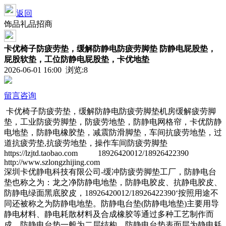
返回
饰品礼品招商
卡优椅子防疲劳垫，缓解防静电防疲劳脚垫 防静电屁股垫，
屁股软垫，工位防静电屁股垫，卡优地垫
2026-06-01 16:00 浏览:
8
留言咨询
卡优椅子防疲劳垫，缓解防静电防疲劳脚垫机房缓解疲劳脚
垫，工业防疲劳脚垫，防疲劳地垫，防静电网格帘，卡优防静
电地垫，防静电橡胶垫，减震防滑脚垫，车间抗疲劳地垫，过
道抗疲劳垫,抗疲劳地垫，操作车间防疲劳脚垫
https://lzjtd.taobao.com 18926420012/18926422390
http://www.szlongzhijing.com
深圳卡优静电科技有限公司-缓冲防疲劳脚垫工厂，防静电台
垫也称之为：龙之净防静电地垫，防静电胶皮、抗静电胶皮、
防静电绿面黑底胶皮，18926420012/18926422390‘按照用途不
同还被称之为防静电地垫。防静电台垫(防静电地垫)主要用导
静电材料、静电耗散材料及合成橡胶等通过多种工艺制作而
成。防静电台垫一般为二层结构，防静电台垫表面层为静电耗