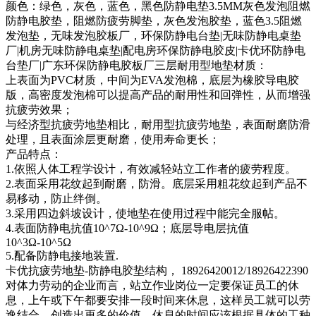
颜色：绿色，灰色，蓝色，黑色防静电垫3.5MM灰色发泡阻燃
防静电胶垫，阻燃防疲劳脚垫，灰色发泡胶垫，蓝色3.5阻燃
发泡垫，无味发泡胶板厂，环保防静电台垫|无味防静电桌垫
厂|机房无味防静电桌垫|配电房环保防静电胶皮|卡优环防静电
台垫厂|广东环保防静电胶板厂三层耐用型地垫材质：
上表面为PVC材质，中间为EVA发泡棉，底层为橡胶导电胶
版，高密度发泡棉可以提高产品的耐用性和回弹性，从而增强
抗疲劳效果；
与经济型抗疲劳地垫相比，耐用型抗疲劳地垫，表面耐磨防滑
处理，且表面涂层更耐磨，使用寿命更长；
产品特点：
1.依照人体工程学设计，有效减轻站立工作者的疲劳程度。
2.表面采用花纹起到耐磨，防滑。底层采用粗花纹起到产品不
易移动，防止绊倒。
3.采用四边斜坡设计，使地垫在使用过程中能完全服帖。
4.表面防静电抗值10^7Ω-10^9Ω；底层导电层抗值
10^3Ω-10^5Ω
5.配备防静电接地装置.
卡优抗疲劳地垫-防静电胶垫结构， 18926420012/18926422390
对体力劳动的企业而言，站立作业岗位一定要保证员工的休
息，上午或下午都要安排一段时间来休息，这样员工就可以劳
逸结合，创造出更多的价值。休息的时间应该根据具体的工种