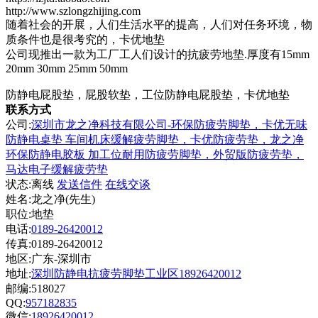
http://www.szlongzhijing.com
随着社会的开展，人们生活水平的提高，人们对任务环境，物
质条件也是很考究的，卡优地垫
公司现推出一款为工厂工人们设计的抗疲劳地垫.厚度有15mm
20mm 30mm 25mm 50mm
防静电屁股垫，屁股软垫，工位防静电屁股垫，卡优地垫
联系方式
公司:
深圳市龙之净科技有限公司-环保防疲劳脚垫，卡优无味
防静电桌垫 车间机床缓解疲劳脚垫，卡优防疲劳垫，龙之净
环保防静电胶板 加工位耐用防疲劳脚垫，外贸版防疲劳垫，
马达电子缓解疲劳垫
状态:
离线
发送信件
在线交谈
姓名:龙之净(先生)
职位:地垫
电话:
0189-26420012
传真:0189-26420012
地区:广东-深圳市
地址:
深圳防静电抗疲劳脚垫工业区18926420012
邮编:518027
QQ:
957182835
微信:
18926420012