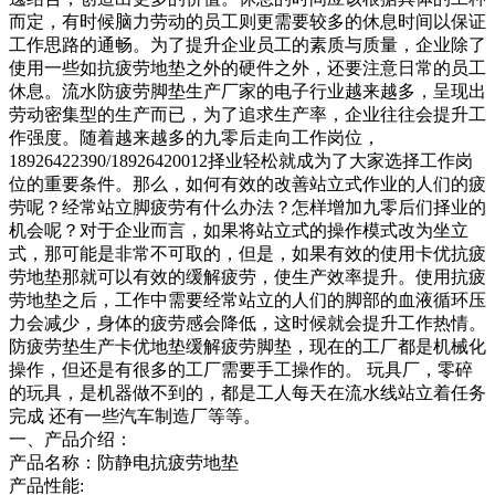
而定，有时候脑力劳动的员工则更需要较多的休息时间以保证
工作思路的通畅。为了提升企业员工的素质与质量，企业除了
使用一些如抗疲劳地垫之外的硬件之外，还要注意日常的员工
休息。流水防疲劳脚垫生产厂家的电子行业越来越多，呈现出
劳动密集型的生产而已，为了追求生产率，企业往往会提升工
作强度。随着越来越多的九零后走向工作岗位，
18926422390/18926420012择业轻松就成为了大家选择工作岗
位的重要条件。那么，如何有效的改善站立式作业的人们的疲
劳呢？经常站立脚疲劳有什么办法？怎样增加九零后们择业的
机会呢？对于企业而言，如果将站立式的操作模式改为坐立
式，那可能是非常不可取的，但是，如果有效的使用卡优抗疲
劳地垫那就可以有效的缓解疲劳，使生产效率提升。使用抗疲
劳地垫之后，工作中需要经常站立的人们的脚部的血液循环压
力会减少，身体的疲劳感会降低，这时候就会提升工作热情。
防疲劳垫生产卡优地垫缓解疲劳脚垫，现在的工厂都是机械化
操作，但还是有很多的工厂需要手工操作的。 玩具厂，零碎
的玩具，是机器做不到的，都是工人每天在流水线站立着任务
完成 还有一些汽车制造厂等等。
一、产品介绍：
产品名称：防静电抗疲劳地垫
产品性能: