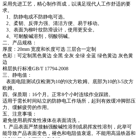
采用先进工艺，精心制作而成，以满足现代人工作舒适的要
求。
1、防静电或不防静电可选。
2、柔韧、反弹力强、清洁方便、易于移动。
3、表面为柳叶纹防滑设计，使用更安全。
4、可耐酸碱溶剂，弱酸弱碱。
二、产品规格：
厚度：20mm 宽度和长度可选 三层合一定制
色彩：可定制黑色黄边 全黑 全灰 全绿 全蓝 绿色黄边 灰色黄
边
棉层执行标准GB/T 17794-2008
三、静电值：
表面电阻测试仪检测为10的9次方欧姆。底部为10的3-5次方
欧姆。
四、保质期：16个月。正常8个小时连续作业踩踏。
适用于需长时间站立的防静电工作场所，起到有效缓冲脚部压
力、缓解疲劳的作用。
五、注意事项：
避免使用易挥发性液体在表面清洗，
⒈ 产品表面严禁接触强酸碱性溶剂或易挥发性溶剂，此举可
能导致产品表面变色，褪色和电阻值衰退。不能用高温铁器和