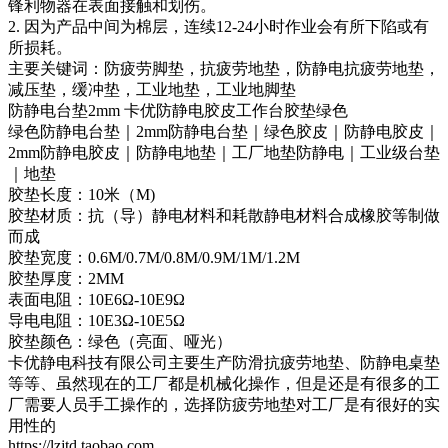
锋利物器在表面接触和划伤。
2. 因为产品中间为棉层，连续12-24小时作业会有所下陷或有
所损耗。
主要关键词：防疲劳脚垫，抗疲劳地垫，防静电抗疲劳地垫，
减压垫，缓冲垫，工业地垫，工业地脚垫
防静电台垫2mm 卡优防静电胶皮工作台胶垫绿色
绿色防静电台垫｜2mm防静电台垫｜绿色胶皮｜防静电胶皮｜
2mm防静电胶皮｜防静电地垫｜工厂地垫防静电｜工业级台垫
｜地垫
胶垫长度：10米（M)
胶垫材质：抗（导）静电材料和耗散静电材料合成橡胶等制做
而成
胶垫宽度：0.6M/0.7M/0.8M/0.9M/1M/1.2M
胶垫厚度：2MM
表面电阻：10E6Ω-10E9Ω
导电电阻：10E3Ω-10E5Ω
胶垫颜色：绿色（亮面、哑光）
卡优静电科技有限公司主要生产防滑抗疲劳地垫、防静电桌垫
等等、虽然现在的工厂都是机械化操作，但是还是有很多的工
厂需要人员手工操作的，选择防疲劳地垫对工厂是有很好的实
用性的
https://lzjtd.taobao.com